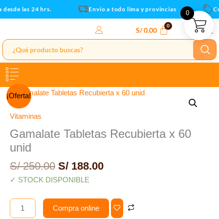
unid
Ir
desde las 24 hrs.
Envio a todo lima y provincias
Cup
0
cantidad
al
contenido
S/
0.00
El
El
Gamalate
¡Oferta!
precio
precio
Tabletas
original
actual
Recubierta
Vitaminas
era:
es:
x
Gamalate Tabletas Recubierta x 60
S/ 250.00.
S/ 188.00.
60
unid
unid
cantidad
S/
250.00
S/
188.00
✓ STOCK DISPONIBLE
Compra online