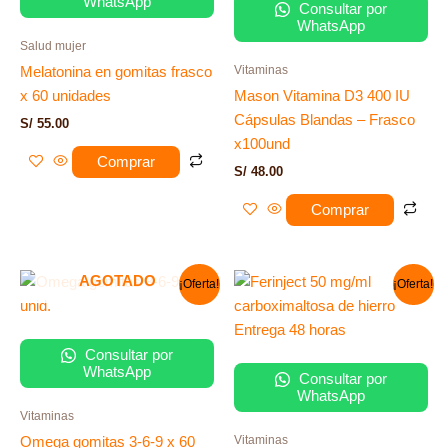
WhatsApp
Consultar por
WhatsApp
Salud mujer
Vitaminas
Melatonina en gomitas frasco
x 60 unidades
Mason Vitamina D3 400 IU
Cápsulas Blandas – Frasco
S/
55.00
x100und
Comprar
S/
48.00
Comprar
El
El
El
El
AGOTADO
¡Oferta!
¡Oferta!
precio
precio
precio
precio
original
actual
original
actual
era:
es:
era:
es:
S/ 45.00.
S/ 36.00.
S/ 768.00.
S/ 705.00.
Consultar por
WhatsApp
Consultar por
WhatsApp
Vitaminas
Vitaminas
Omega gomitas 3-6-9 x 60