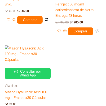
unid.
Ferinject 50 mg/ml
carboximaltosa de hierro
S/
45.00
S/
36.00
Entrega 48 horas
Comprar
S/
768.00
S/
705.00
Comprar
Consultar por
WhatsApp
Vitaminas
Mason Hyaluronic Acid 100
mg – Frasco x30 Cápsulas
S/
82.00