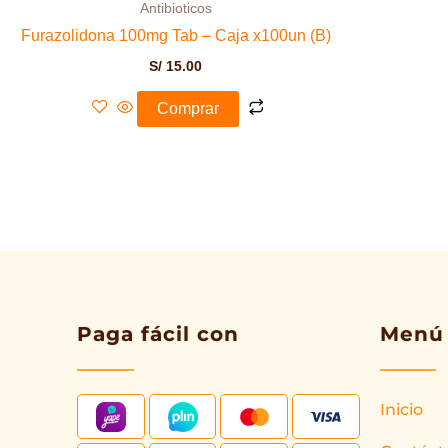
Antibioticos
Furazolidona 100mg Tab – Caja x100un (B)
S/
15.00
Comprar
Paga fácil con
Menú
Inicio