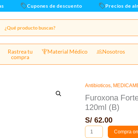
Cupones de descuento
Precios de alma
Rastrea tu
Material Médico
Nosotros
compra
Antibioticos
,
MEDICAM
Furoxona
Forte
Furoxona Forte
(Furazolidona)
120ml (B)
Jarabe
S/
62.00
-
Frasco
Compra on
120ml