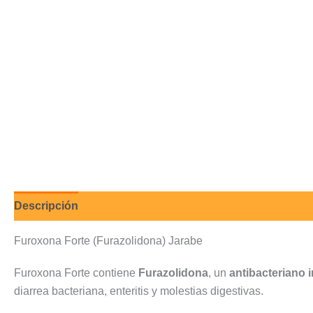
Descripción
Valoraciones (0)
Furoxona Forte (Furazolidona) Jarabe
Furoxona Forte contiene
Furazolidona
, un
antibacteriano i
diarrea bacteriana, enteritis y molestias digestivas.