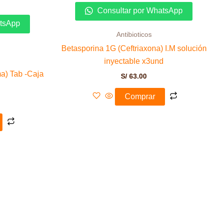
Consultar por WhatsApp
atsApp
Antibioticos
Betasporina 1G (Ceftriaxona) I.M solución
inyectable x3und
a) Tab -Caja
S/
63.00
Comprar