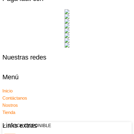
Nuestras redes
Menú
Inicio
Contáctanos
Nostros
Tienda
Links extras
✓ STOCK DISPONIBLE