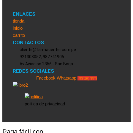
ENLACES
tienda
inicio
carrito
CONTACTOS
cliente@farmacenter.com.pe
921303052, 987741905
Av Aviacion 2356 - San Borja
REDES SOCIALES
Facebook
Whatsapp
Instagram
politica de privacidad
Paga fácil con