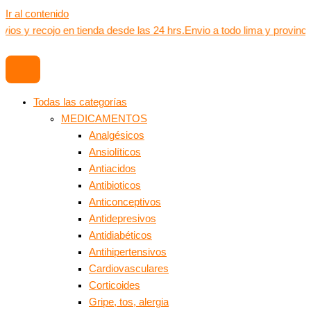
Ir al contenido
vios y recojo en tienda desde las 24 hrs.
Envio a todo lima y provinci
Todas las categorías
MEDICAMENTOS
Analgésicos
Ansiolíticos
Antiacidos
Antibioticos
Anticonceptivos
Antidepresivos
Antidiabéticos
Antihipertensivos
Cardiovasculares
Corticoides
Gripe, tos, alergia