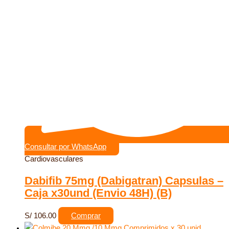
Consultar por WhatsApp
Cardiovasculares
Dabifib 75mg (Dabigatran) Capsulas –
Caja x30und (Envio 48H) (B)
S/
106.00
Comprar