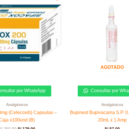
original
actual
era:
es:
S/ 250.00.
S/ 179.00.
AGOTADO
nsultar por WhatsApp
Consultar por Wh
Analgésicos
Analgésicos
0mg (Celecoxib) Capsulas –
Bupinest Bupivacaina S.P. 0
Caja x100und (B)
20mL x 1 Amp
S/
250.00
S/
179.00
S/
57.00