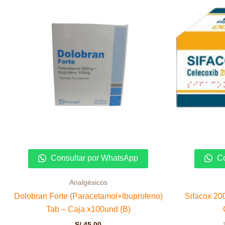
Consultar por WhatsApp
Co
Analgésicos
Dolobran Forte (Paracetamol+Ibuprofeno)
Sifacox 20
Tab – Caja x100und (B)
S/
45.00