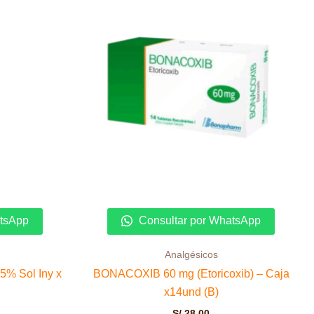
atsApp
Consultar por WhatsApp
Analgésicos
.5% Sol Iny x
BONACOXIB 60 mg (Etoricoxib) – Caja
x14und (B)
S/
28.00