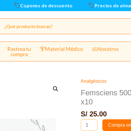
-
Cupones de descuento
Precios de almacen 
Caja
x10
canti
Rastrea tu
Material Médico
Nosotros
compra
Analgésicos
Femsciens
500mg
Femsciens 500
(Acido
x10
Mefenamico)
S/
25.00
Tab
-
Compra on
Caja