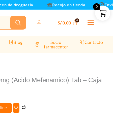
de drogueria
Recojo en tienda
Envios y 
0
dad
S/
0.00
Blog
Socio
Contacto
farmacenter
mg (Acido Mefenamico) Tab – Caja
line