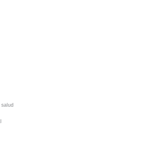
e salud
l