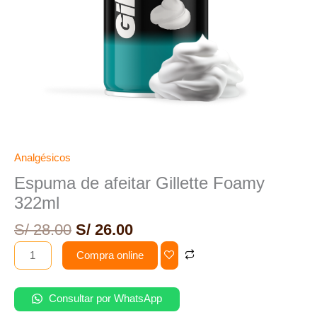
Analgésicos
Espuma de afeitar Gillette Foamy
322ml
S/
28.00
S/
26.00
Compra online
Consultar por WhatsApp