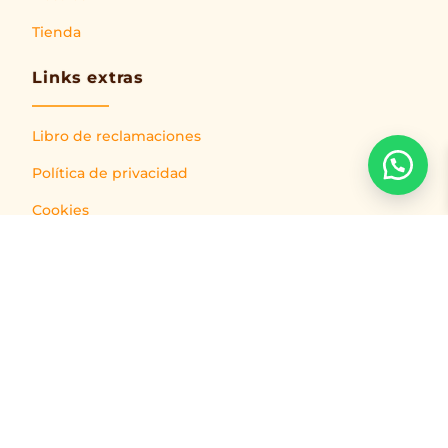
Tienda
Links extras
Libro de reclamaciones
Política de privacidad
Cookies
Provehedores
Preguntas frecuentes
Contáctanos
cliente@farmacenter.com.pe
921303052