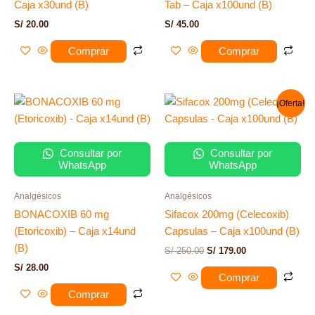
Caja x30und (B)
Tab – Caja x100und (B)
S/
20.00
S/
45.00
Comprar
Comprar
El
El
¡Oferta!
precio
precio
original
actual
era:
es:
S/ 250.00.
S/ 179.00.
Consultar por
Consultar por
WhatsApp
WhatsApp
Analgésicos
Analgésicos
BONACOXIB 60 mg
Sifacox 200mg (Celecoxib)
(Etoricoxib) – Caja x14und
Capsulas – Caja x100und (B)
(B)
S/
250.00
S/
179.00
S/
28.00
Comprar
Comprar