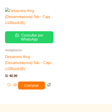
Consultar por
WhatsApp
Analgésicos
Desazona 4mg
(Dexametasona) Tab – Caja
x100und (B)
S/
40.00
Comprar