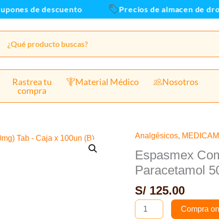
nes de descuento
Precios de almacen de drogue
Rastrea tu
Material Médico
Nosotros
compra
Analgésicos
,
MEDICA
Espasmex
Compuesto
Espasmex Com
(Hioscina
Paracetamol 5
10mg
S/
125.00
+
Paracetamol
Compra on
500mg)