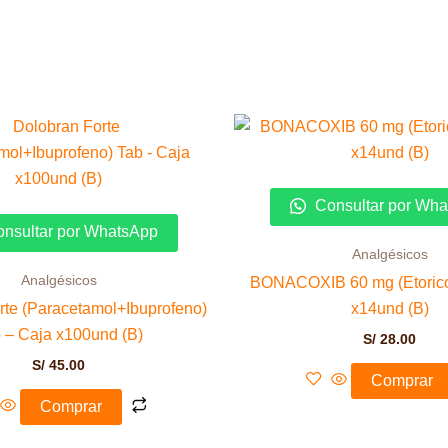
Consultar por Wh
nsultar por WhatsApp
Analgésicos
Analgésicos
BONACOXIB 60 mg (Etorico
rte (Paracetamol+Ibuprofeno)
x14und (B)
 – Caja x100und (B)
S/
28.00
S/
45.00
Comprar
Comprar