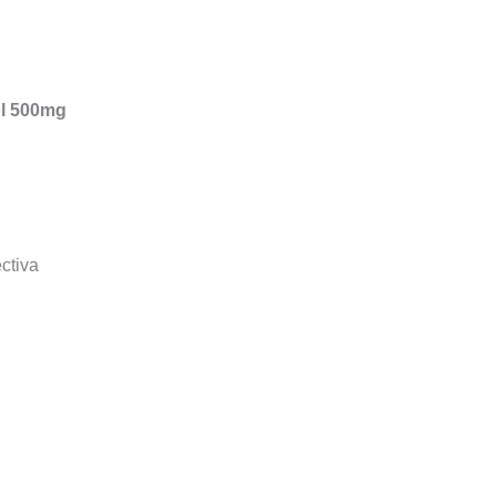
ol 500mg
ctiva