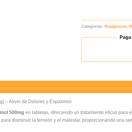
Tab
-
Caja
Categorías:
Analgésicos
,
M
x
100un
Paga
(B)
cantidad
 – Alivio de Dolores y Espasmos
amol 500mg
en tabletas, ofreciendo un tratamiento eficaz para e
ara disminuir la tensión y el malestar, proporcionando una sens