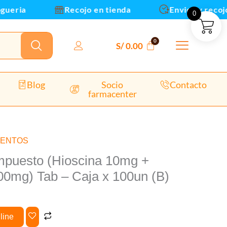
Paracetamol
ria
Recojo en tienda
Envios y recojo en
0
500mg)
Tab
-
S/
0.00
Caja
x
100un
Blog
Socio
Contacto
farmacenter
(B)
cantidad
MENTOS
puesto (Hioscina 10mg +
00mg) Tab – Caja x 100un (B)
line