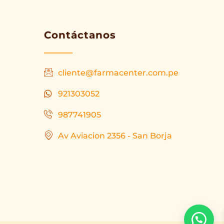
Contáctanos
cliente@farmacenter.com.pe
921303052
987741905
Av Aviacion 2356 - San Borja