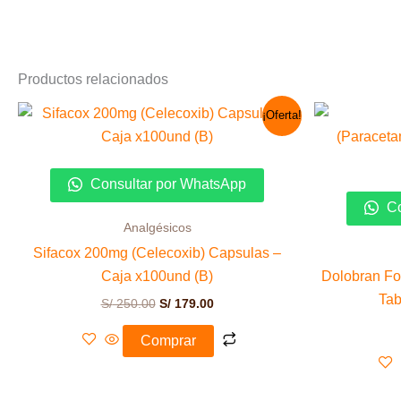
Productos relacionados
El
El
¡Oferta!
precio
precio
original
actual
era:
es:
S/ 250.00.
S/ 179.00.
Consultar por WhatsApp
Co
Analgésicos
Sifacox 200mg (Celecoxib) Capsulas –
Caja x100und (B)
Dolobran Fo
Tab
S/
250.00
S/
179.00
Comprar