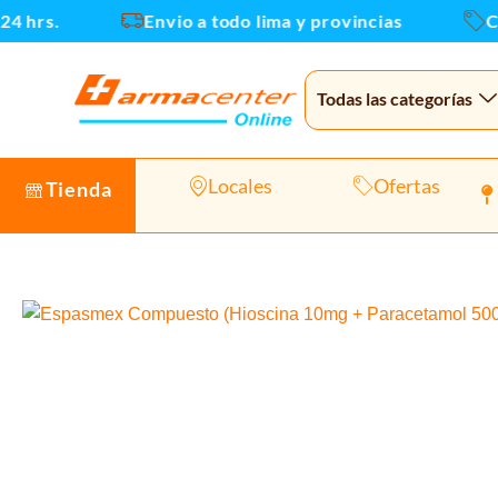
Ir
hrs.
Envio a todo lima y provincias
Cupo
al
contenido
Todas las categorías
Locales
Ofertas
Tienda