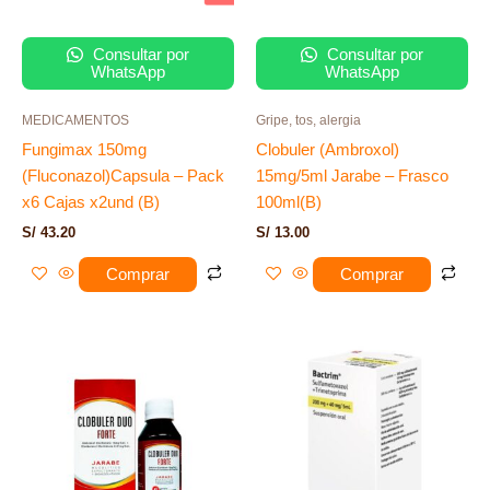
Consultar por
Consultar por
WhatsApp
WhatsApp
MEDICAMENTOS
Gripe, tos, alergia
Fungimax 150mg
Clobuler (Ambroxol)
(Fluconazol)Capsula – Pack
15mg/5ml Jarabe – Frasco
x6 Cajas x2und (B)
100ml(B)
S/
43.20
S/
13.00
Comprar
Comprar