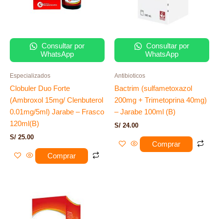
Consultar por
Consultar por
WhatsApp
WhatsApp
Especializados
Antibioticos
Clobuler Duo Forte
Bactrim (sulfametoxazol
(Ambroxol 15mg/ Clenbuterol
200mg + Trimetoprina 40mg)
0.01mg/5ml) Jarabe – Frasco
– Jarabe 100ml (B)
120ml(B)
S/
24.00
S/
25.00
Comprar
Comprar