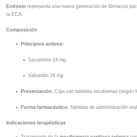
Entresto
representa una nueva generación de fármacos para l
la ECA.
Composición
Principios activos:
Sacubitrilo 24 mg
Valsartán 26 mg
Presentación:
Caja con tabletas recubiertas (según 
Forma farmacéutica:
Tabletas de administración ora
Indicaciones terapéuticas
Tratamiento de la
insuficiencia cardíaca crónica
con