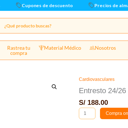
Cupones de descuento
Precios de almace
Rastrea tu
Material Médico
Nosotros
compra
Cardiovasculares
Entresto
24/26
Entresto 24/26 
valsartan
S/
188.00
complejo
de
Compra on
sacubitrilo
cantidad