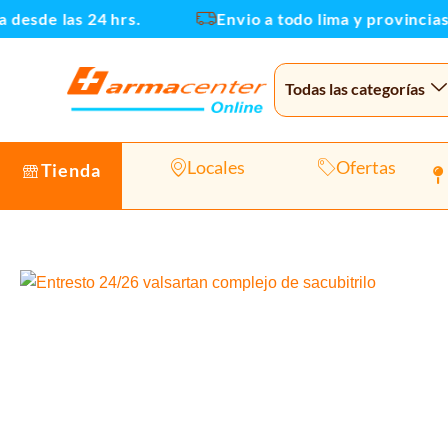
Ir
sde las 24 hrs.
Envio a todo lima y provincias
al
contenido
Todas las categorías
Locales
Ofertas
Tienda