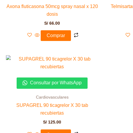
Axona fluticasona 50mcg spray nasal x 120
Telmisarta
dosis
S/
66.00
Comprar
Consultar por WhatsApp
Cardiovasculares
SUPAGREL 90 ticagrelor X 30 tab
recubiertas
S/
125.00