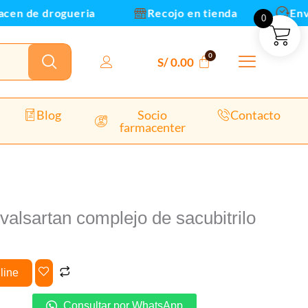
sacubitrilo
n de drogueria
Recojo en tienda
Envios
0
cantidad
S/
0.00
Blog
Socio
Contacto
farmacenter
valsartan complejo de sacubitrilo
line
Consultar por WhatsApp