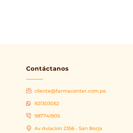
Contáctanos
cliente@farmacenter.com.pe
921303052
987741905
Av Aviacion 2356 - San Borja