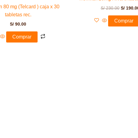
n 80 mg (Telcard ) caja x 30
S/
230.00
S/
190.0
tabletas rec.
Comprar
S/
90.00
Comprar