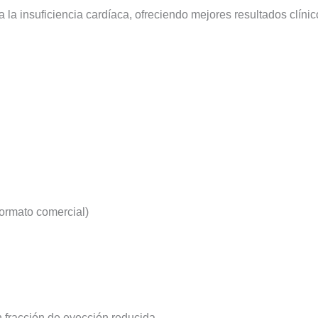
a insuficiencia cardíaca, ofreciendo mejores resultados clínic
formato comercial)
l
 fracción de eyección reducida