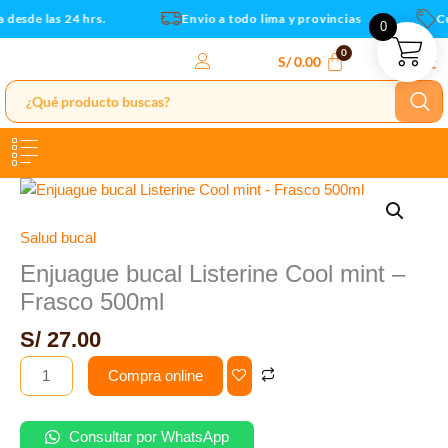
-
Ir
 desde las 24 hrs.
Envio a todo lima y provincias
Cu
0
Frasco
al
500ml
contenido
S/
0.00
cantidad
Enjuague
bucal
Listerine
Salud bucal
Cool
Enjuague bucal Listerine Cool mint –
mint
Frasco 500ml
-
Frasco
S/
27.00
500ml
Compra online
cantidad
Consultar por WhatsApp