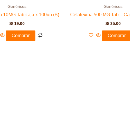
Genéricos
Genéricos
na 10MG Tab caja x 100un (B)
Cefalexina 500 MG Tab – Caj
S/
19.00
S/
35.00
Comprar
Comprar