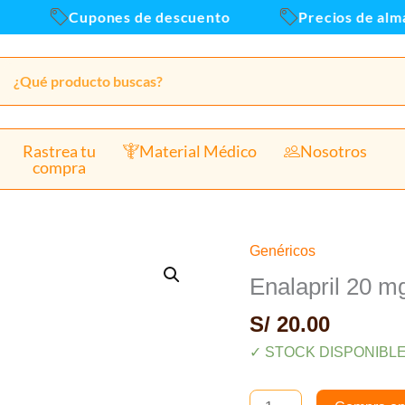
C
Cupones de descuento
Precios de almace
c
Rastrea tu
Material Médico
Nosotros
compra
Genéricos
Enalapril
20
Enalapril 20 m
mg
S/
20.00
Tab
-
✓ STOCK DISPONIBL
Caja
x100und