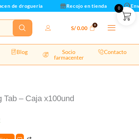
aja
n de drogueria
Recojo en tienda
Envios
0
x100und
antidad
S/
0.00
Blog
Socio
Contacto
farmacenter
g Tab – Caja x100und
E