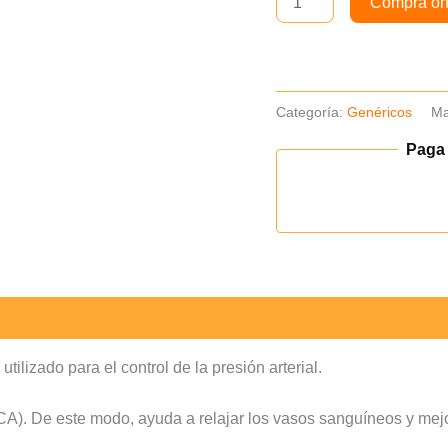
Compra on
cantidad
Categoría:
Genéricos
Ma
Paga
ilizado para el control de la presión arterial.
A). De este modo, ayuda a relajar los vasos sanguíneos y mejor