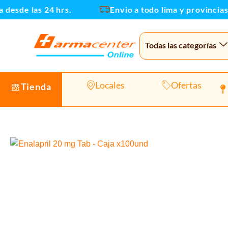
Ir
sde las 24 hrs.
Envio a todo lima y provincias
al
contenido
Todas las categorías
Locales
Ofertas
Tienda