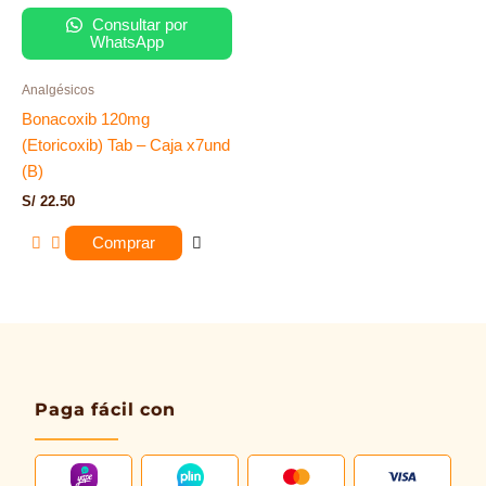
Consultar por
WhatsApp
Analgésicos
Bonacoxib 120mg
(Etoricoxib) Tab – Caja x7und
(B)
S/
22.50
Comprar
Paga fácil con