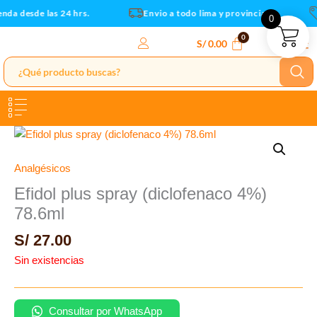
Ir
da desde las 24 hrs.
Envio a todo lima y provincias
0
al
contenido
S/
0.00
Analgésicos
Efidol plus spray (diclofenaco 4%)
78.6ml
S/
27.00
Sin existencias
Consultar por WhatsApp