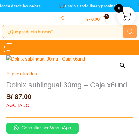
Ir
enda desde las 24 hrs.
Envio a todo lima y provincias
0
al
contenido
S/
0.00
Especializados
Dolnix sublingual 30mg – Caja x6und
S/
87.00
AGOTADO
Consultar por WhatsApp