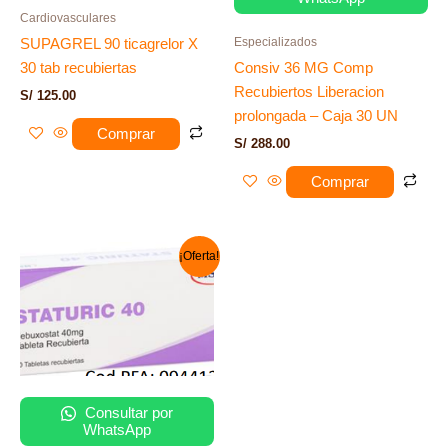
Cardiovasculares
Especializados
SUPAGREL 90 ticagrelor X
30 tab recubiertas
Consiv 36 MG Comp
Recubiertos Liberacion
S/
125.00
prolongada – Caja 30 UN
Comprar
S/
288.00
Comprar
El
El
¡Oferta!
precio
precio
original
actual
era:
es:
S/ 98.00.
S/ 88.00.
Consultar por
WhatsApp