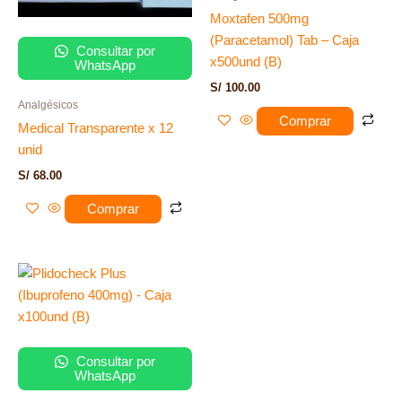
Moxtafen 500mg
(Paracetamol) Tab – Caja
Consultar por
x500und (B)
WhatsApp
S/
100.00
Analgésicos
Comprar
Medical Transparente x 12
unid
S/
68.00
Comprar
Consultar por
WhatsApp