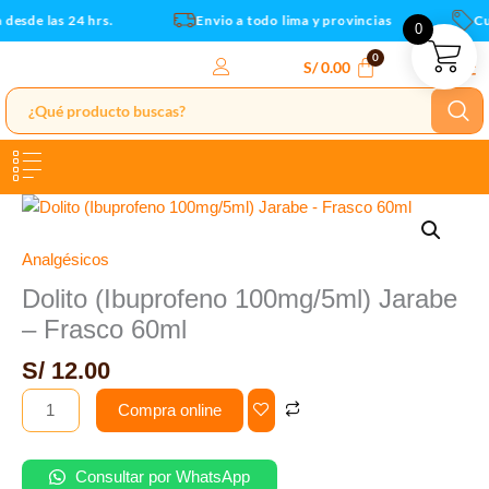
Frasco
Ir
esde las 24 hrs.
Envio a todo lima y provincias
Cup
0
60ml
al
cantidad
contenido
S/
0.00
Dolito
(Ibuprofeno
100mg/5ml)
Analgésicos
Jarabe
Dolito (Ibuprofeno 100mg/5ml) Jarabe
-
– Frasco 60ml
Frasco
60ml
S/
12.00
cantidad
Compra online
Consultar por WhatsApp