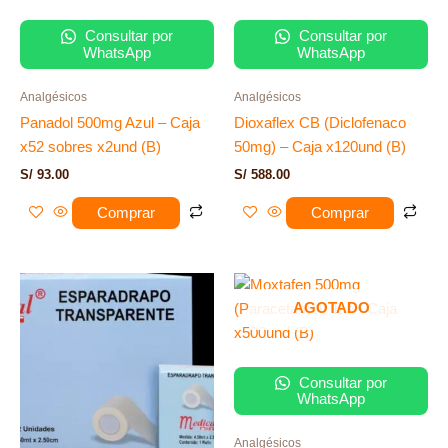
Consultar por
Consultar por
WhatsApp
WhatsApp
Analgésicos
Analgésicos
Panadol 500mg Azul – Caja
Dioxaflex CB (Diclofenaco
x52 sobres x2und (B)
50mg) – Caja x120und (B)
S/
93.00
S/
588.00
Comprar
Comprar
AGOTADO
Consultar por
WhatsApp
Analgésicos