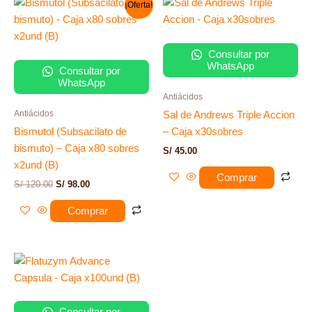
¡Oferta!
precio
precio
original
actual
era:
es:
S/ 120.00.
S/ 98.00.
Consultar por
WhatsApp
Consultar por
WhatsApp
Antiácidos
Antiácidos
Sal de Andrews Triple Accion
Bismutol (Subsacilato de
– Caja x30sobres
bismuto) – Caja x80 sobres
S/
45.00
x2und (B)
Comprar
S/
120.00
S/
98.00
Comprar