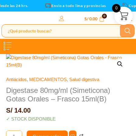
-
Ir
sde las 24 hrs.
Envio a todo lima y provincias
Cupo
0
Frasco
al
15ml(B)
contenido
S/
0.00
cantidad
Digestase
80mg/ml
(Simeticona)
Gotas
Antiácidos
,
MEDICAMENTOS
,
Salud digestiva
Orales
Digestase 80mg/ml (Simeticona)
-
Gotas Orales – Frasco 15ml(B)
Frasco
15ml(B)
S/
14.00
cantidad
✓ STOCK DISPONIBLE