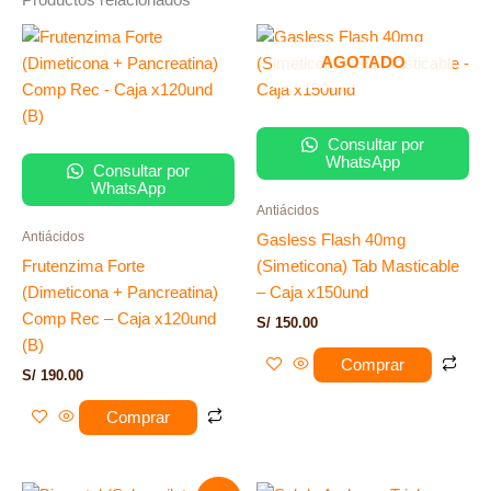
AGOTADO
Consultar por
WhatsApp
Consultar por
WhatsApp
Antiácidos
Antiácidos
Gasless Flash 40mg
Frutenzima Forte
(Simeticona) Tab Masticable
(Dimeticona + Pancreatina)
– Caja x150und
Comp Rec – Caja x120und
S/
150.00
(B)
Comprar
S/
190.00
Comprar
El
El