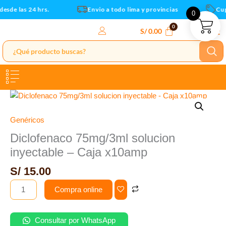
Caja
Ir
esde las 24 hrs.
Envio a todo lima y provincias
Cupo
0
x10amp
al
cantidad
contenido
S/
0.00
Diclofenaco
75mg/3ml
solucion
Genéricos
inyectable
Diclofenaco 75mg/3ml solucion
-
inyectable – Caja x10amp
Caja
x10amp
S/
15.00
cantidad
Compra online
Consultar por WhatsApp