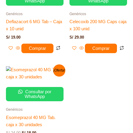
WhatsApp
WhatsApp
Genéricos
Genéricos
Deflazacort 6 MG Tab – Caja
Celecoxib 200 MG Caps caja
x 10 unid
x 100 unid
S/
19.00
S/
29.00
Comprar
Comprar
El
El
¡Oferta!
precio
precio
original
actual
era:
es:
S/ 24.00.
S/ 18.00.
Consultar por
WhatsApp
Genéricos
Esomeprazol 40 MG Tab.
caja x 30 unidades
S/
24.00
S/
18.00