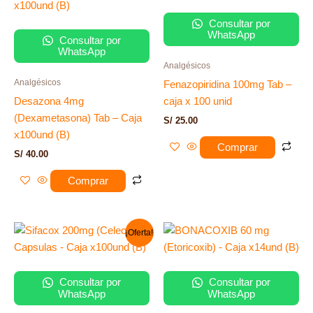
Consultar por
WhatsApp
Consultar por
WhatsApp
Analgésicos
Analgésicos
Fenazopiridina 100mg Tab –
Desazona 4mg
caja x 100 unid
(Dexametasona) Tab – Caja
S/
25.00
x100und (B)
Comprar
S/
40.00
Comprar
El
El
¡Oferta!
precio
precio
original
actual
era:
es:
S/ 250.00.
S/ 179.00.
Consultar por
Consultar por
WhatsApp
WhatsApp