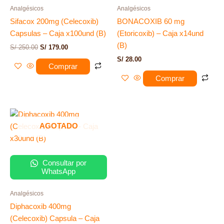
Analgésicos
Analgésicos
Sifacox 200mg (Celecoxib)
BONACOXIB 60 mg
Capsulas – Caja x100und (B)
(Etoricoxib) – Caja x14und
(B)
S/
250.00
S/
179.00
S/
28.00
Comprar
Comprar
AGOTADO
Consultar por
WhatsApp
Analgésicos
Diphacoxib 400mg
(Celecoxib) Capsula – Caja