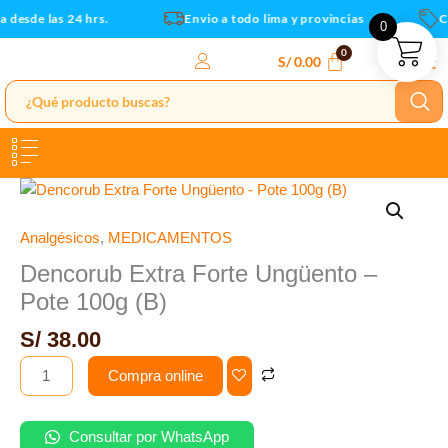
Pote
Ir
desde las 24 hrs.
Envio a todo lima y provincias
Cu
0
100g
al
(B)
contenido
S/
0.00
cantidad
Dencorub
Extra
Forte
Analgésicos
,
MEDICAMENTOS
Ungüento
Dencorub Extra Forte Ungüento –
-
Pote 100g (B)
Pote
100g
S/
38.00
(B)
Compra online
cantidad
Consultar por WhatsApp