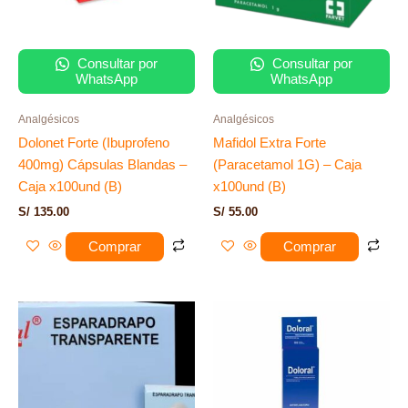
Consultar por
Consultar por
WhatsApp
WhatsApp
Analgésicos
Analgésicos
Dolonet Forte (Ibuprofeno
Mafidol Extra Forte
400mg) Cápsulas Blandas –
(Paracetamol 1G) – Caja
Caja x100und (B)
x100und (B)
S/
135.00
S/
55.00
Comprar
Comprar