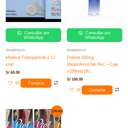
Consultar por
Consultar por
WhatsApp
WhatsApp
Analgésicos
Analgésicos
Medical Transparente x 12
Doloral 200mg
unid
(Ibuprofeno)Tab Rec – Caja
x100und (B)
S/
68.00
S/
100.00
Comprar
Comprar
El
El
¡Oferta!
precio
precio
original
actual
era:
es: