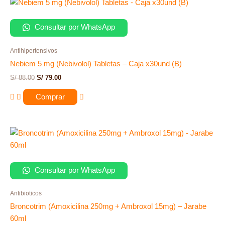
Consultar por WhatsApp
Antihipertensivos
Nebiem 5 mg (Nebivolol) Tabletas – Caja x30und (B)
S/
88.00
S/
79.00
Comprar
Consultar por WhatsApp
Antibioticos
Broncotrim (Amoxicilina 250mg + Ambroxol 15mg) – Jarabe
60ml