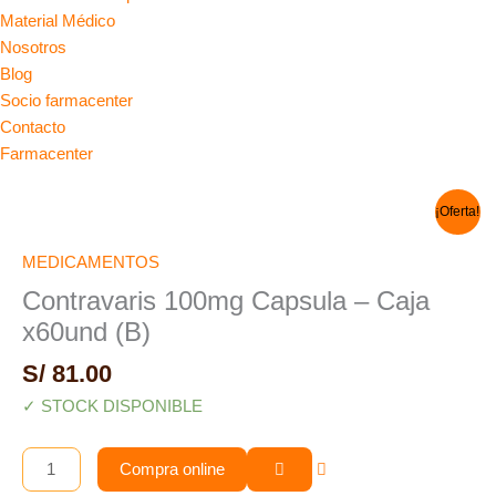
Material Médico
Nosotros
Blog
Socio farmacenter
Contacto
Farmacenter
El
El
Contravaris
¡Oferta!
precio
precio
100mg
original
actual
Capsula
era:
es:
MEDICAMENTOS
S/ 88.00.
S/ 79.00.
-
Contravaris 100mg Capsula – Caja
Caja
x60und (B)
x60und
(B)
S/
81.00
cantidad
✓ STOCK DISPONIBLE
Compra online