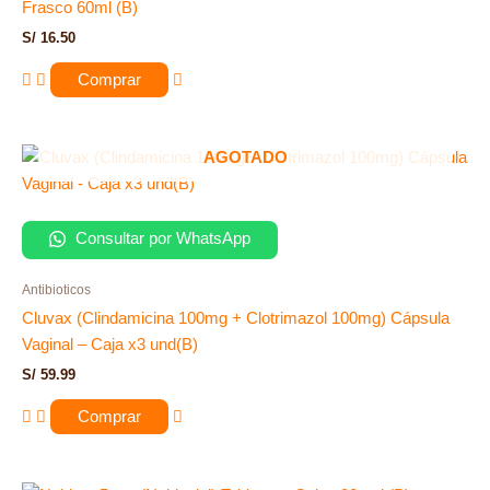
Frasco 60ml (B)
S/
16.50
Comprar
AGOTADO
Consultar por WhatsApp
Antibioticos
Cluvax (Clindamicina 100mg + Clotrimazol 100mg) Cápsula
Vaginal – Caja x3 und(B)
S/
59.99
Comprar