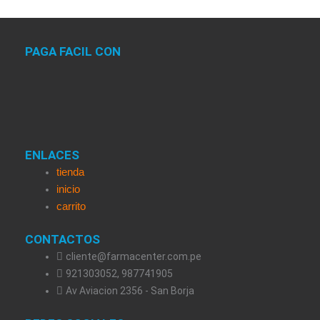
PAGA FACIL CON
ENLACES
tienda
inicio
carrito
CONTACTOS
cliente@farmacenter.com.pe
921303052, 987741905
Av Aviacion 2356 - San Borja