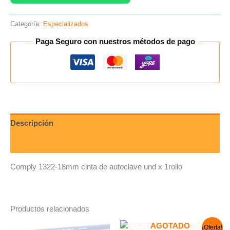
Categoría:
Especializados
Paga Seguro con nuestros métodos de pago
Descripción
Valoraciones (0)
Comply 1322-18mm cinta de autoclave und x 1rollo
Productos relacionados
El
El
AGOTADO
¡Oferta!