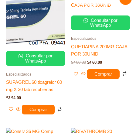
precio
precio
original
actual
era:
es:
S/ 80.00.
S/ 60.00.
Consultar por
WhatsApp
Especializados
QUETIAPINA 200MG CAJA
POR 30UNID
Consultar por
WhatsApp
S/
80.00
S/
60.00
Comprar
Especializados
SUPAGREL 60 ticagrelor 60
mg X 30 tab recubiertas
S/
94.00
Comprar