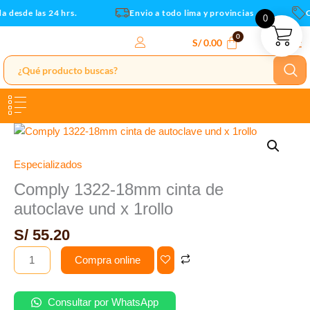
autoclave
Ir
 desde las 24 hrs.
Envio a todo lima y provincias
C
0
und
al
x
contenido
S/
0.00
1rollo
cantidad
Comply
1322-
18mm
Especializados
cinta
Comply 1322-18mm cinta de
de
autoclave und x 1rollo
autoclave
und
S/
55.20
x
Compra online
1rollo
cantidad
Consultar por WhatsApp