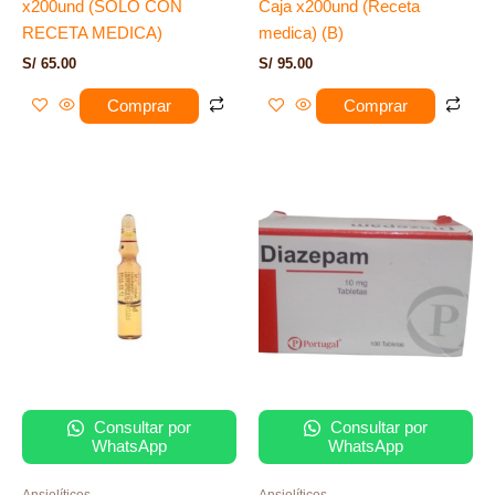
x200und (SOLO CON
Caja x200und (Receta
RECETA MEDICA)
medica) (B)
S/
65.00
S/
95.00
Comprar
Comprar
Consultar por
Consultar por
WhatsApp
WhatsApp
Ansiolíticos
Ansiolíticos