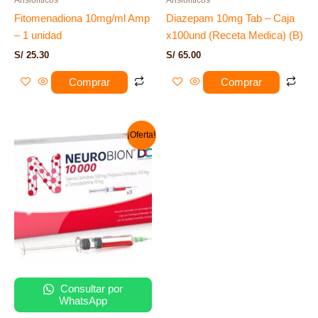
Fitomenadiona 10mg/ml Amp
Diazepam 10mg Tab – Caja
– 1 unidad
x100und (Receta Medica) (B)
S/
25.30
S/
65.00
Comprar
Comprar
El
El
¡Oferta!
precio
precio
original
actual
era:
es:
S/ 228.00.
S/ 179.00.
Consultar por
WhatsApp