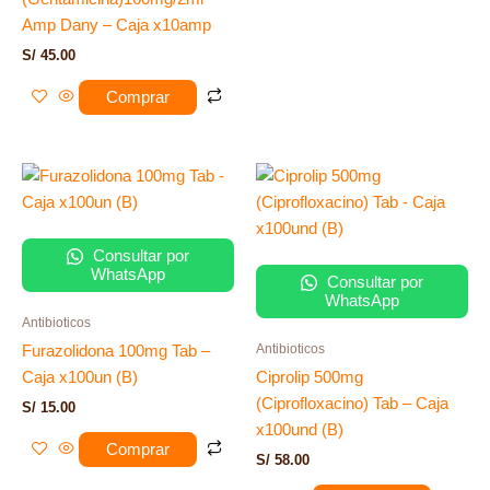
Amp Dany – Caja x10amp
S/
45.00
Comprar
Consultar por
WhatsApp
Consultar por
WhatsApp
Antibioticos
Antibioticos
Furazolidona 100mg Tab –
Caja x100un (B)
Ciprolip 500mg
(Ciprofloxacino) Tab – Caja
S/
15.00
x100und (B)
Comprar
S/
58.00