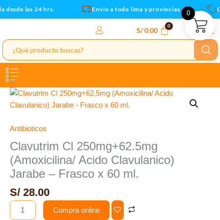
Clavulanico)
Ir
 desde las 24 hrs.
Envio a todo lima y provincias
C
0
Jarabe
al
-
contenido
S/
0.00
Frasco
x
60
ml.
cantidad
Clavutrim
Cl
250mg+62.5mg
(Amoxicilina/
Antibioticos
Acido
Clavutrim Cl 250mg+62.5mg
Clavulanico)
(Amoxicilina/ Acido Clavulanico)
Jarabe
Jarabe – Frasco x 60 ml.
-
Frasco
S/
28.00
x
Compra online
60