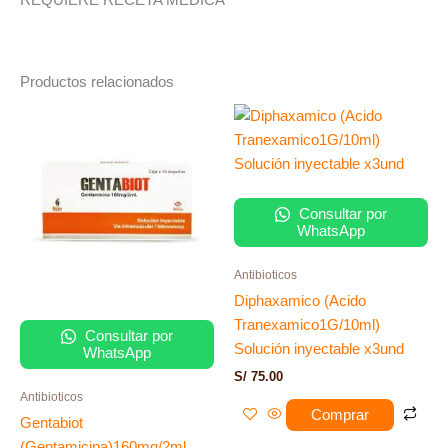
Productos relacionados
Consultar por
WhatsApp
Antibioticos
Diphaxamico (Acido
Tranexamico1G/10ml)
Consultar por
Solución inyectable x3und
WhatsApp
S/
75.00
Antibioticos
Comprar
Gentabiot
(Gentamicina)160mg/2ml