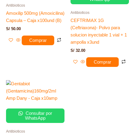
Antibioticos
Antibioticos
Amoxilip 500mg (Amoxicilina)
Capsula – Caja x100und (B)
CEFTRIMAX 1G
(Ceftriaxona)- Polvo para
S/
50.00
solucion inyectable 1 vial + 1
Comprar
ampolla x3und
S/
32.00
Comprar
Consultar por
WhatsApp
Antibioticos