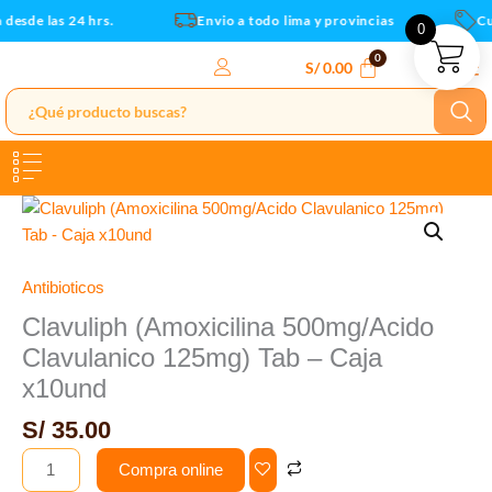
Tab
Ir
esde las 24 hrs.
Envio a todo lima y provincias
Cup
0
-
al
Caja
contenido
S/
0.00
x10und
cantidad
Clavuliph
(Amoxicilina
500mg/Acido
Clavulanico
Antibioticos
125mg)
Clavuliph (Amoxicilina 500mg/Acido
Tab
Clavulanico 125mg) Tab – Caja
-
x10und
Caja
x10und
S/
35.00
cantidad
Compra online