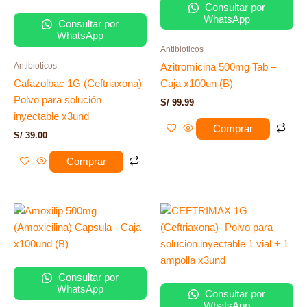
Consultar por
WhatsApp
Consultar por
WhatsApp
Antibioticos
Antibioticos
Azitromicina 500mg Tab –
Cafazolbac 1G (Ceftriaxona)
Caja x100un (B)
Polvo para solución
S/
99.99
inyectable x3und
Comprar
S/
39.00
Comprar
Consultar por
WhatsApp
Consultar por
WhatsApp