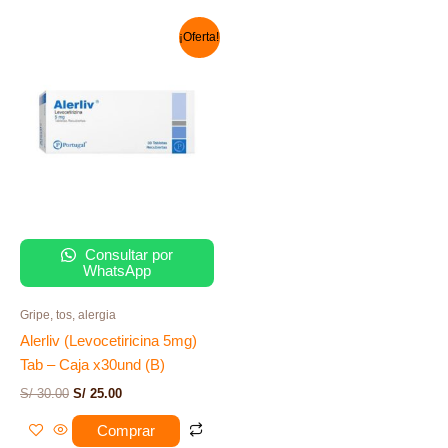
El
El
¡Oferta!
precio
precio
original
actual
era:
es:
S/ 30.00.
S/ 25.00.
Consultar por
WhatsApp
Gripe, tos, alergia
Alerliv (Levocetiricina 5mg)
Tab – Caja x30und (B)
S/
30.00
S/
25.00
Comprar