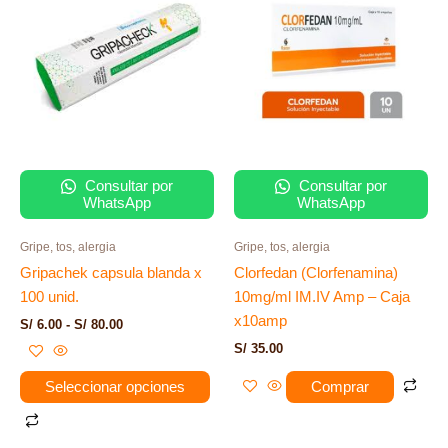
tiene
desde
S/ 6.00
múltiples
hasta
variantes.
S/ 80.00
Las
opciones
se
pueden
elegir
Consultar por
Consultar por
WhatsApp
WhatsApp
en
la
Gripe, tos, alergia
Gripe, tos, alergia
página
Gripachek capsula blanda x
Clorfedan (Clorfenamina)
de
100 unid.
10mg/ml IM.IV Amp – Caja
producto
x10amp
S/
6.00
-
S/
80.00
S/
35.00
Seleccionar opciones
Comprar