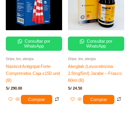
Consultar por
Consultar por
WhatsApp
WhatsApp
Gripe, tos, alergia
Gripe, tos, alergia
Nastizol Antigripal Forte
Alergilab (Levocetirizina
Comprimidos Caja x150 und
2.5mg/5ml) Jarabe – Frasco
(B)
60ml (B)
S/
290.00
S/
24.50
Comprar
Comprar
Rango
Este
de
producto
precios: