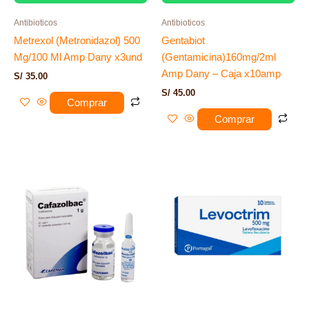
Antibioticos
Antibioticos
Metrexol (Metronidazol) 500
Gentabiot
Mg/100 Ml Amp Dany x3und
(Gentamicina)160mg/2ml
Amp Dany – Caja x10amp
S/
35.00
S/
45.00
Comprar
Comprar