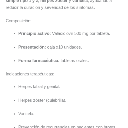
simple tipo 1 y 2
,
herpes zóster
y
varicela
, ayudando a
reducir la duración y severidad de los síntomas.
Composición:
Principio activo:
Valaciclovir 500 mg por tableta.
Presentación:
caja x10 unidades.
Forma farmacéutica:
tabletas orales.
Indicaciones terapéuticas:
Herpes labial y genital.
Herpes zóster (culebrilla).
Varicela.
Prevención de recurrencias en pacientes con brotes