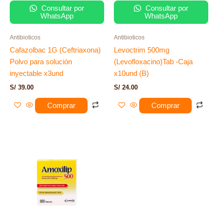
Consultar por
Consultar por
WhatsApp
WhatsApp
Antibioticos
Antibioticos
Cafazolbac 1G (Ceftriaxona)
Levoctrim 500mg
Polvo para solución
(Levofloxacino)Tab -Caja
inyectable x3und
x10und (B)
S/
39.00
S/
24.00
Comprar
Comprar