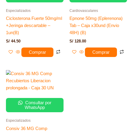
Especializados
Cardiovasculares
Ciclosterona Fuerte 50mg/ml
Epnone 50mg (Eplerenona)
+Jeringa descartable –
Tab – Caja x30und (Envio
1un(B)
48H) (B)
S/
44.50
S/
128.00
Comprar
Comprar
Consultar por
WhatsApp
Especializados
Consiv 36 MG Comp