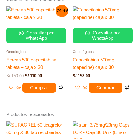
El
El
¡Oferta!
precio
precio
original
actual
era:
es:
S/ 150.00.
S/ 110.00.
Consultar por
Consultar por
WhatsApp
WhatsApp
Oncológicos
Oncológicos
Emcap 500 capecitabina
Capecitabina 500mg
tableta – caja x 30
(capedine) caja x 30
S/
150.00
S/
110.00
S/
158.00
Comprar
Comprar
Productos relacionados