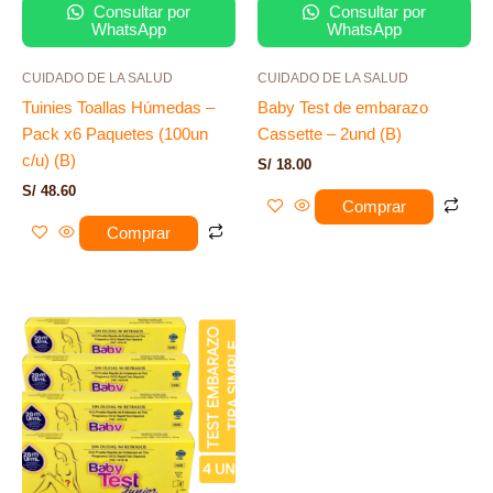
Consultar por
Consultar por
WhatsApp
WhatsApp
CUIDADO DE LA SALUD
CUIDADO DE LA SALUD
Tuinies Toallas Húmedas –
Baby Test de embarazo
Pack x6 Paquetes (100un
Cassette – 2und (B)
c/u) (B)
S/
18.00
S/
48.60
Comprar
Comprar