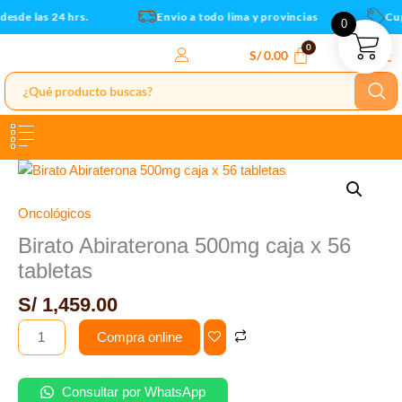
56
Ir
esde las 24 hrs.
Envio a todo lima y provincias
Cupo
0
tabletas
al
cantidad
contenido
S/
0.00
Birato
Abiraterona
500mg
Oncológicos
caja
Birato Abiraterona 500mg caja x 56
x
tabletas
56
tabletas
S/
1,459.00
cantidad
Compra online
Consultar por WhatsApp