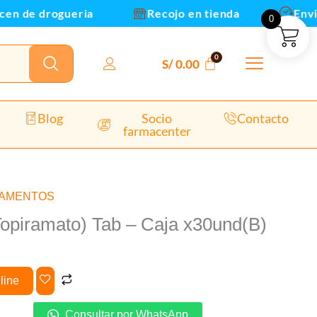
de drogueria
Recojo en tienda
Envios y
0
nd(B)
dad
S/
0.00
Blog
Socio
Contacto
farmacenter
CAMENTOS
opiramato) Tab – Caja x30und(B)
line
Consultar por WhatsApp