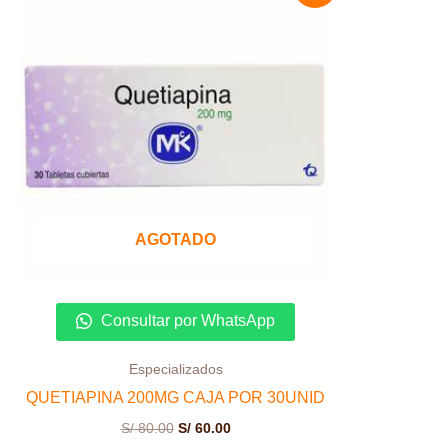
original
actual
era:
es:
S/ 80.00.
S/ 60.00.
AGOTADO
Consultar por WhatsApp
Especializados
QUETIAPINA 200MG CAJA POR 30UNID
S/
80.00
S/
60.00