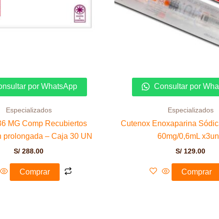
nsultar por WhatsApp
Consultar por Wh
Especializados
Especializados
36 MG Comp Recubiertos
Cutenox Enoxaparina Sódica
n prolongada – Caja 30 UN
60mg/0,6mL x3u
S/
288.00
S/
129.00
Comprar
Comprar