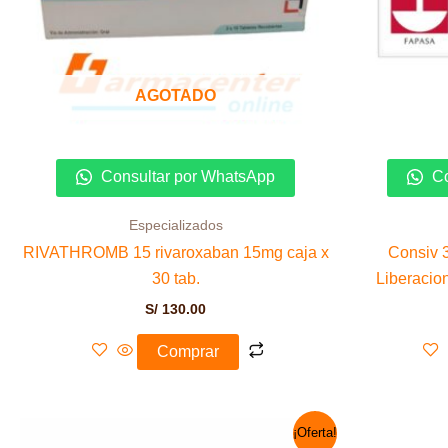
AGOTADO
Consultar por WhatsApp
Co
Especializados
RIVATHROMB 15 rivaroxaban 15mg caja x
Consiv 
30 tab.
Liberacio
S/
130.00
Comprar
El
El
¡Oferta!
precio
precio