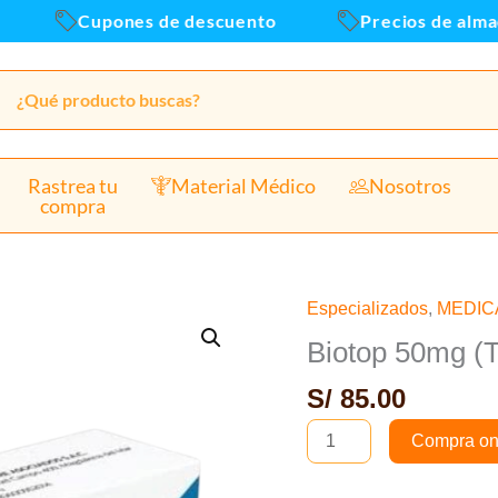
Caja
Cupones de descuento
Precios de almacen 
x30u
canti
Rastrea tu
Material Médico
Nosotros
compra
Especializados
,
MEDI
Biotop
50mg
Biotop 50mg (T
(Topiramato)
S/
85.00
Tab
-
Compra on
Caja
x30und(B)