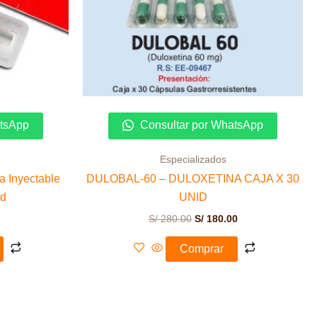
atsApp
Consultar por WhatsApp
Especializados
 Inyectable
DULOBAL-60 – DULOXETINA CAJA X 30
nd
UNID
S/
280.00
S/
180.00
Comprar