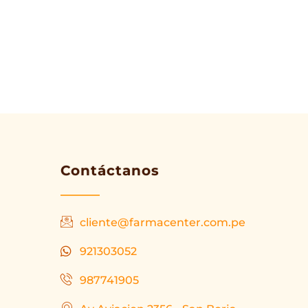
Contáctanos
cliente@farmacenter.com.pe
921303052
987741905