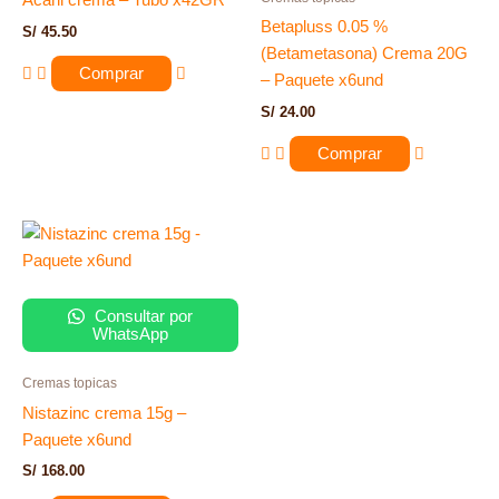
Acaril crema – Tubo x42GR
Betapluss 0.05 %
S/
45.50
(Betametasona) Crema 20G
Comprar
– Paquete x6und
S/
24.00
Comprar
Consultar por
WhatsApp
Cremas topicas
Nistazinc crema 15g –
Paquete x6und
S/
168.00