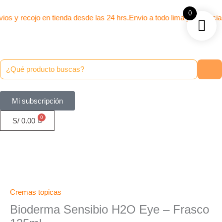
Ir
0
al
ios y recojo en tienda desde las 24 hrs.
Envio a todo lima y provinci
contenido
Mi subscripción
S/
0.00
Cremas topicas
Bioderma Sensibio H2O Eye – Frasco