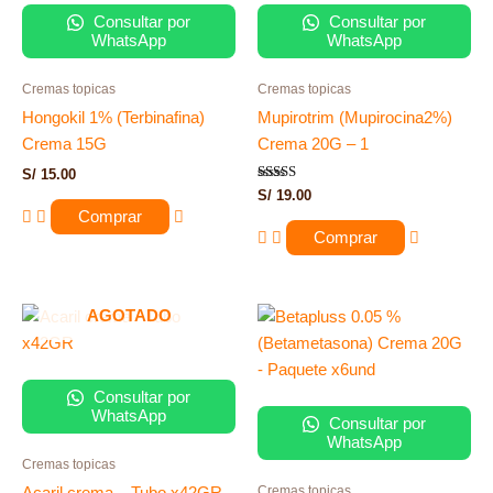
Consultar por
Consultar por
WhatsApp
WhatsApp
Cremas topicas
Cremas topicas
Hongokil 1% (Terbinafina)
Mupirotrim (Mupirocina2%)
Crema 15G
Crema 20G – 1
S/
15.00
Valorado
S/
19.00
con
Comprar
4.00
de 5
Comprar
AGOTADO
Consultar por
WhatsApp
Consultar por
WhatsApp
Cremas topicas
Cremas topicas