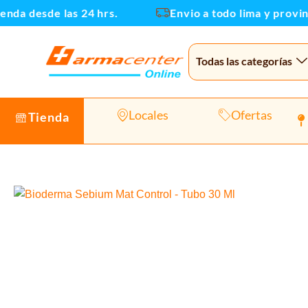
Ir
nda desde las 24 hrs.
Envio a todo lima y provinci
al
contenido
Todas las categorías
Locales
Ofertas
Tienda