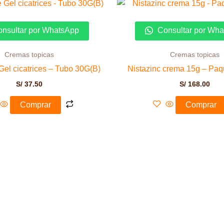
nsultar por WhatsApp
Consultar por Wh
Cremas topicas
Cremas topicas
 Gel cicatrices – Tubo 30G(B)
Nistazinc crema 15g – Paq
S/
37.50
S/
168.00
Comprar
Comprar