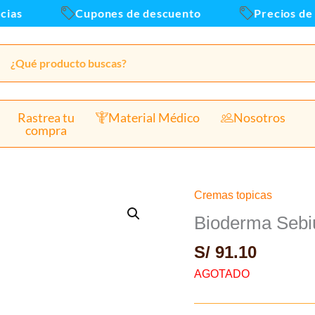
as
Cupones de descuento
Precios de a
Rastrea tu
Material Médico
Nosotros
compra
Cremas topicas
Bioderma Sebi
S/
91.10
AGOTADO