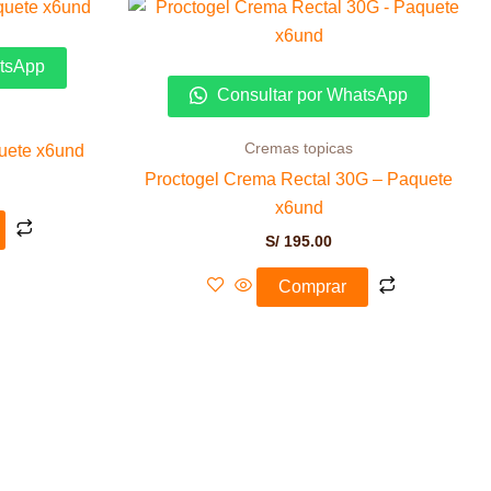
atsApp
Consultar por WhatsApp
Cremas topicas
uete x6und
Proctogel Crema Rectal 30G – Paquete
x6und
S/
195.00
Comprar