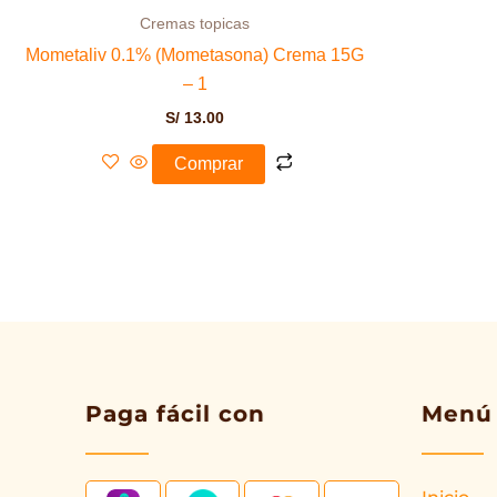
Cremas topicas
Mometaliv 0.1% (Mometasona) Crema 15G
– 1
S/
13.00
Comprar
Paga fácil con
Menú