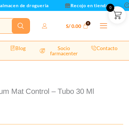
lmacen de drogueria
Recojo en tienda
E
0
S/
0.00
Blog
Socio
Contacto
farmacenter
um Mat Control – Tubo 30 Ml