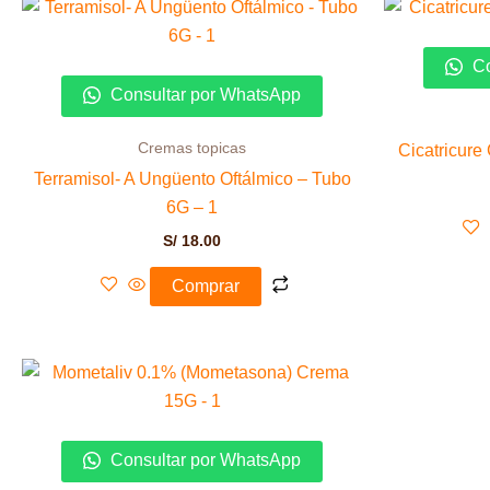
Co
Consultar por WhatsApp
Cremas topicas
Cicatricure
Terramisol- A Ungüento Oftálmico – Tubo
6G – 1
S/
18.00
Comprar
Consultar por WhatsApp