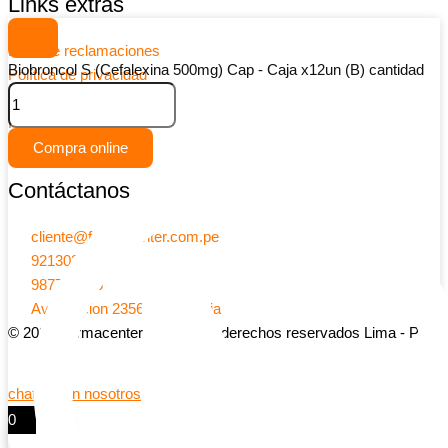
Links extras
Libro de reclamaciones
Biobroncol S (Cefalexina 500mg) Cap - Caja x12un (B) cantidad
Política de privacidad
Cookies
Provehedores
Preguntas frecuentes
Compra online
Contáctanos
cliente@farmacenter.com.pe
921303052
987741905
Av Aviacion 2356 - San Borja
© 2026 Farmacenter | Todos los derechos reservados Lima - Peru
chatea con nosotros
0