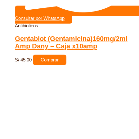
Consultar por WhatsApp
Antibioticos
Gentabiot (Gentamicina)160mg/2ml
Amp Dany – Caja x10amp
S/
45.00
Comprar