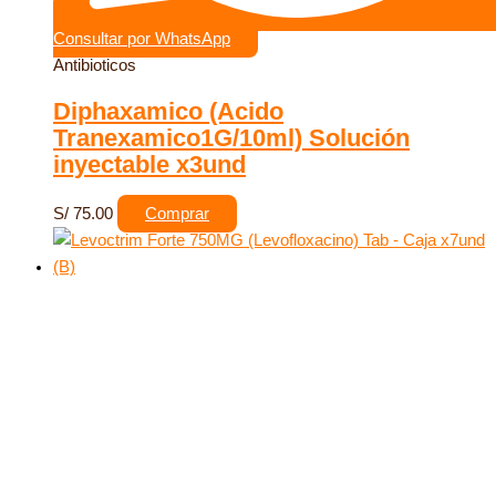
Consultar por WhatsApp
Antibioticos
Diphaxamico (Acido
Tranexamico1G/10ml) Solución
inyectable x3und
S/
75.00
Comprar