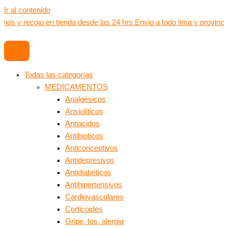
Ir al contenido
vios y recojo en tienda desde las 24 hrs.
Envio a todo lima y provinci
Todas las categorías
MEDICAMENTOS
Analgésicos
Ansiolíticos
Antiacidos
Antibioticos
Anticonceptivos
Antidepresivos
Antidiabéticos
Antihipertensivos
Cardiovasculares
Corticoides
Gripe, tos, alergia