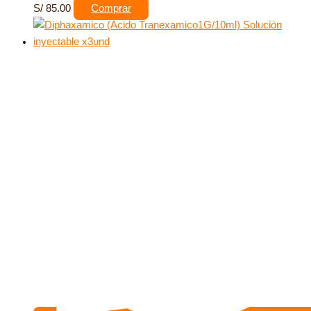
S/
85.00
Comprar