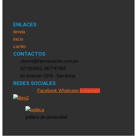
ENLACES
tienda
inicio
carrito
CONTACTOS
cliente@farmacenter.com.pe
921303052, 987741905
Av Aviacion 2356 - San Borja
REDES SOCIALES
Facebook
Whatsapp
Instagram
politica de privacidad