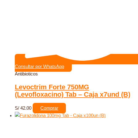
Consultar por WhatsApp
Antibioticos
Levoctrim Forte 750MG
(Levofloxacino) Tab – Caja x7und (B)
S/
42.00
Comprar