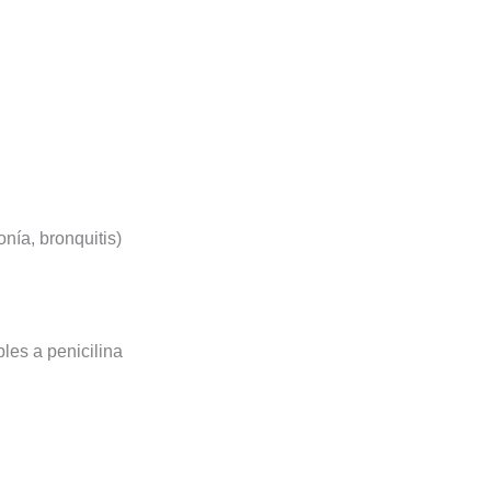
onía, bronquitis)
bles a penicilina