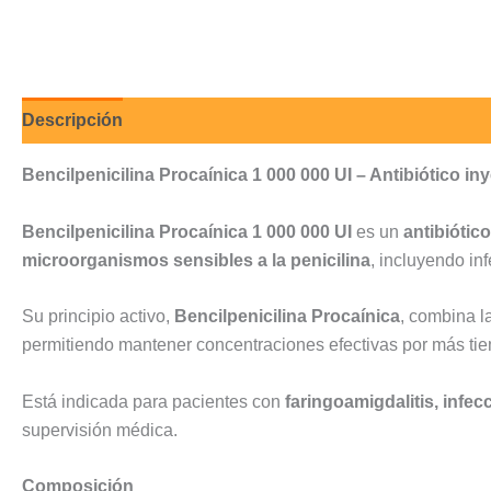
Descripción
Valoraciones (0)
Bencilpenicilina Procaínica 1 000 000 UI – Antibiótico in
Bencilpenicilina Procaínica 1 000 000 UI
es un
antibiótic
microorganismos sensibles a la penicilina
, incluyendo inf
Su principio activo,
Bencilpenicilina Procaínica
, combina l
permitiendo mantener concentraciones efectivas por más ti
Está indicada para pacientes con
faringoamigdalitis, infec
supervisión médica.
Composición