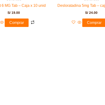
t 6 MG Tab – Caja x 10 unid
Desloratadina 5mg Tab – caj
S/
19.00
S/
24.00
Comprar
Comprar