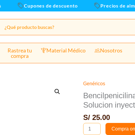
Cupones de descuento
Precios de almacen
Rastrea tu
Material Médico
Nosotros
compra
Genéricos
Bencilpenicilina
Procainica
Bencilpenicili
1
Solucion inyec
000
S/
25.00
000Ui
Polvo
Compra on
para