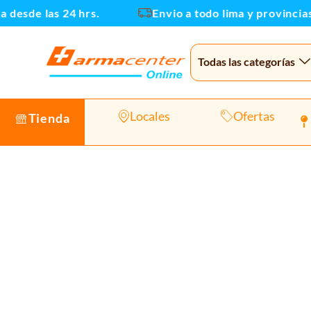
Ir
sde las 24 hrs.
Envio a todo lima y provincias
al
contenido
Todas las categorías
Locales
Ofertas
Tienda