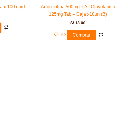
a x 100 unid
Amoxicilina 500mg + Ac.Clavulanico
125mg Tab – Caja x10un (B)
S/
13.00
Comprar