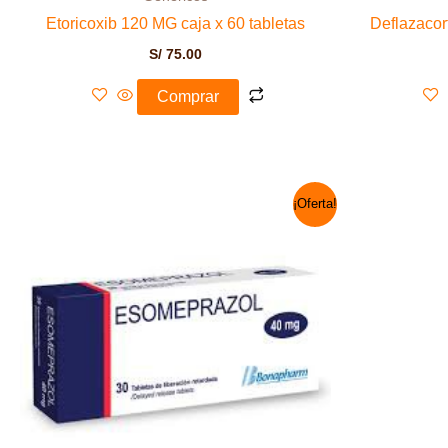
Etoricoxib 120 MG caja x 60 tabletas
Deflazacor
S/
75.00
Comprar
El
El
¡Oferta!
precio
precio
original
actual
era:
es:
S/ 24.00.
S/ 18.00.