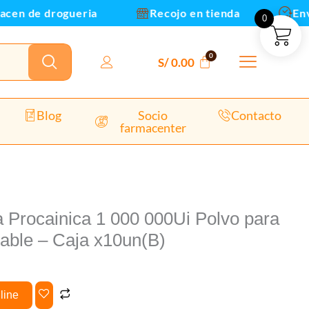
Polvo
 de drogueria
Recojo en tienda
Envios 
0
para
Solucion
inyectable
S/
0.00
-
Caja
x10un(B)
Blog
Socio
Contacto
farmacenter
cantidad
na Procainica 1 000 000Ui Polvo para
table – Caja x10un(B)
line