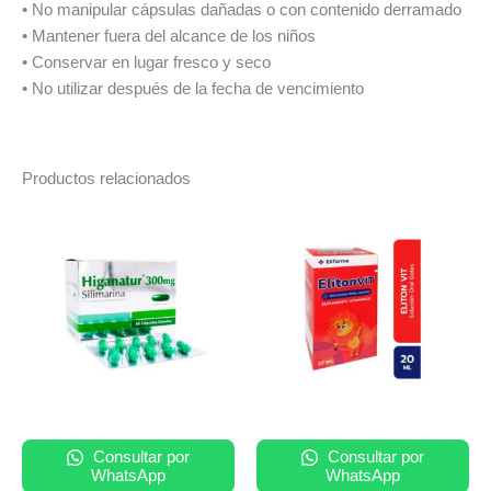
• No manipular cápsulas dañadas o con contenido derramado
• Mantener fuera del alcance de los niños
• Conservar en lugar fresco y seco
• No utilizar después de la fecha de vencimiento
Productos relacionados
Rango
Este
de
producto
precios:
tiene
desde
S/ 35.00
múltiples
hasta
variantes.
S/ 140.00
Las
opciones
se
pueden
elegir
Consultar por
Consultar por
WhatsApp
WhatsApp
en