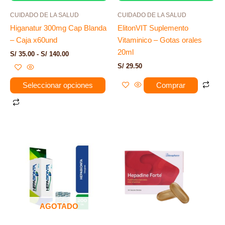
la
CUIDADO DE LA SALUD
CUIDADO DE LA SALUD
página
Higanatur 300mg Cap Blanda
ElitonVIT Suplemento
de
– Caja x60und
Vitaminico – Gotas orales
producto
20ml
S/
35.00
-
S/
140.00
S/
29.50
Seleccionar opciones
Comprar
AGOTADO