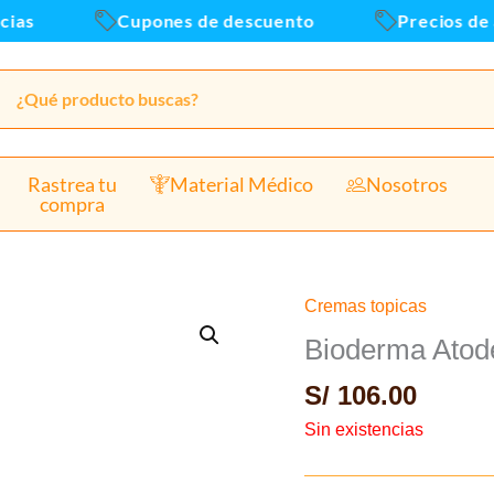
as
Cupones de descuento
Precios de a
Rastrea tu
Material Médico
Nosotros
compra
Cremas topicas
Bioderma Atod
S/
106.00
Sin existencias