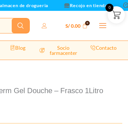
lmacen de drogueria
Recojo en tienda
E
0
S/
0.00
Blog
Socio
Contacto
farmacenter
erm Gel Douche – Frasco 1Litro