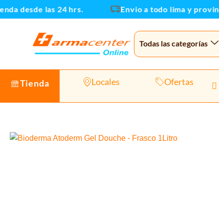
Ir
nda desde las 24 hrs.
Envio a todo lima y provinci
al
contenido
Todas las categorías
Locales
Ofertas
Tienda