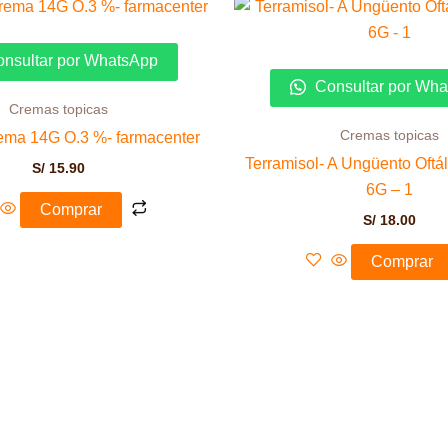
nsultar por WhatsApp
Consultar por Wh
Cremas topicas
Cremas topicas
rema 14G O.3 %- farmacenter
Terramisol- A Ungüento Oftá
S/
15.90
6G – 1
Comprar
S/
18.00
Comprar