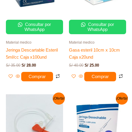
Consultar por
Consultar por
WhatsApp
WhatsApp
Material medico
Material medico
Jeringa Descartable Esteril
Gasa esteril 10cm x 10cm
5ml/cc Caja x100und
Caja x20und
S/
35.00
S/
28.00
S/
40.00
S/
25.00
Comprar
Comprar
El
El
El
El
¡Oferta!
¡Oferta!
precio
precio
precio
precio
original
actual
original
actual
era:
es:
era:
es:
S/ 12.00.
S/ 10.00.
S/ 32.00.
S/ 28.00.