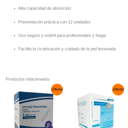
Alta capacidad de absorción
Presentación práctica con 12 unidades
Uso seguro y estéril para profesionales y hogar
Facilita la cicatrización y cuidado de la piel lesionada
Productos relacionados
El
El
El
El
¡Oferta!
¡Oferta!
precio
precio
precio
precio
original
actual
original
actual
era:
es:
era:
es:
S/ 35.00.
S/ 28.00.
S/ 40.00.
S/ 25.00.