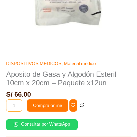
x12un
cantidad
DISPOSITIVOS MEDICOS
,
Material medico
Aposito de Gasa y Algodón Esteril
10cm x 20cm – Paquete x12un
S/
66.00
Compra online
Consultar por WhatsApp