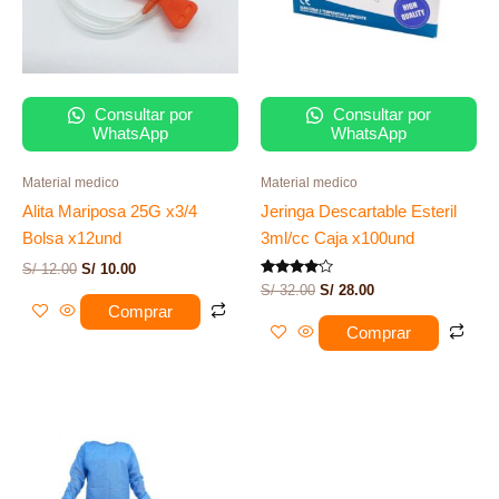
Consultar por
Consultar por
WhatsApp
WhatsApp
Material medico
Material medico
Alita Mariposa 25G x3/4
Jeringa Descartable Esteril
Bolsa x12und
3ml/cc Caja x100und
S/
12.00
S/
10.00
Valorado
S/
32.00
S/
28.00
con
Comprar
4.00
de 5
Comprar