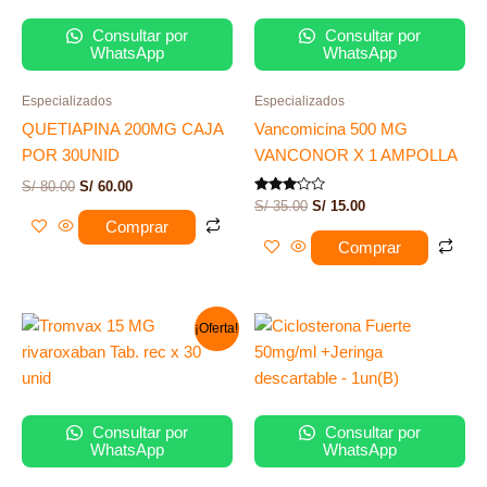
era:
es:
era:
es:
S/ 80.00.
S/ 60.00.
S/ 35.00.
S/ 15.00.
Consultar por
Consultar por
WhatsApp
WhatsApp
Especializados
Especializados
QUETIAPINA 200MG CAJA
Vancomicina 500 MG
POR 30UNID
VANCONOR X 1 AMPOLLA
S/
80.00
S/
60.00
Valorado
S/
35.00
S/
15.00
con
Comprar
3.00
de 5
Comprar
El
El
¡Oferta!
precio
precio
original
actual
era:
es:
S/ 200.00.
S/ 178.00.
Consultar por
Consultar por
WhatsApp
WhatsApp