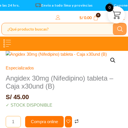
Caja
Ir
as 24 hrs.
Envio a todo lima y provincias
Cupones 
0
x30und
al
(B)
contenido
S/
0.00
cantidad
Angidex
30mg
(Nifedipino)
Especializados
tableta
Angidex 30mg (Nifedipino) tableta –
-
Caja x30und (B)
Caja
x30und
S/
45.00
(B)
✓ STOCK DISPONIBLE
cantidad
Compra online