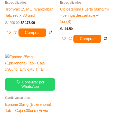
Especializados
Especializados
Tromvax 15 MG rivaroxaban
Ciclosterona Fuerte 50mg/ml
Tab. rec x 30 unid
+Jeringa descartable –
1un(B)
S/
200.00
S/
178.00
S/
44.50
Comprar
Comprar
Consultar por
WhatsApp
Cardiovasculares
Epnone 25mg (Eplerenona)
Tab – Caja x30und (Envio