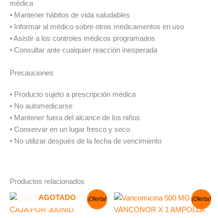
médica
• Mantener hábitos de vida saludables
• Informar al médico sobre otros medicamentos en uso
• Asistir a los controles médicos programados
• Consultar ante cualquier reacción inesperada
Precauciones
• Producto sujeto a prescripción médica
• No automedicarse
• Mantener fuera del alcance de los niños
• Conservar en un lugar fresco y seco
• No utilizar después de la fecha de vencimiento
Productos relacionados
El
El
El
El
AGOTADO
¡Oferta!
¡Oferta!
precio
precio
precio
precio
original
actual
original
actual