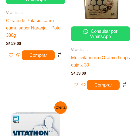
Vitaminas
Citrato de Potasio camu
camu sabor Naranja – Pote
Consultar por
330g
WhatsApp
S/
59.00
Vitaminas
Comprar
Multivitaminico Oramin f cáps
caja x 30
S/
39.00
Comprar
El
El
¡Oferta!
precio
precio
original
actual
era:
es:
S/ 55.00.
S/ 47.00.