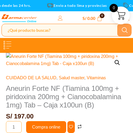
+
Ir
desde las 24 hrs.
Envio a todo lima y provincias
Cup
0
piridoxina
al
200mg
contenido
S/
0.00
+
Cianocobalamina
1mg)
Tab
-
Aneurin
Caja
Forte
x100un
NF
(B)
(Tiamina
CUIDADO DE LA SALUD
,
Salud master
,
Vitaminas
cantidad
100mg
Aneurin Forte NF (Tiamina 100mg +
+
piridoxina 200mg + Cianocobalamina
piridoxina
1mg) Tab – Caja x100un (B)
200mg
+
S/
197.00
Cianocobalamina
Compra online
1mg)