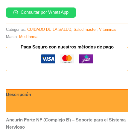
Tab
-
Consultar por WhatsApp
Caja
x100un
Categorías:
CUIDADO DE LA SALUD
,
Salud master
,
Vitaminas
(B)
Marca:
Medifarma
cantidad
Paga Seguro con nuestros métodos de pago
Descripción
Valoraciones (0)
Aneurin Forte NF (Complejo B) – Soporte para el Sistema
Nervioso