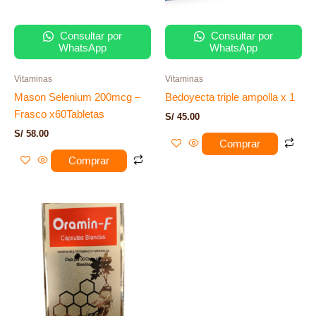
Consultar por
Consultar por
WhatsApp
WhatsApp
Vitaminas
Vitaminas
Mason Selenium 200mcg –
Bedoyecta triple ampolla x 1
Frasco x60Tabletas
S/
45.00
S/
58.00
Comprar
Comprar