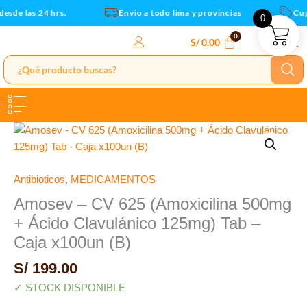
500mg
Ir
sde las 24 hrs.
Envio a todo lima y provincias
Cupo
0
+
al
Ácido
contenido
S/
0.00
Clavulánico
125mg)
Tab
-
Caja
Amosev
x100un
-
(B)
CV
cantidad
625
Antibioticos
,
MEDICAMENTOS
(Amoxicilina
Amosev – CV 625 (Amoxicilina 500mg
500mg
+ Ácido Clavulánico 125mg) Tab –
+
Caja x100un (B)
Ácido
Clavulánico
S/
199.00
125mg)
✓ STOCK DISPONIBLE
Tab