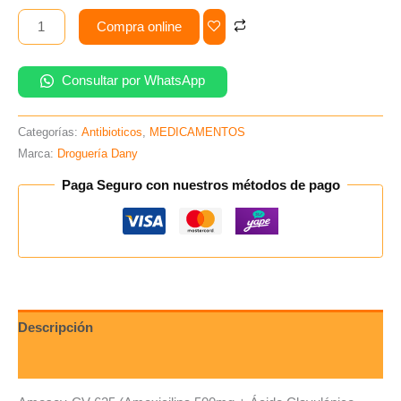
-
Caja
Compra online
x100un
(B)
Consultar por WhatsApp
cantidad
Categorías:
Antibioticos
,
MEDICAMENTOS
Marca:
Droguería Dany
Paga Seguro con nuestros métodos de pago
Descripción
Valoraciones (0)