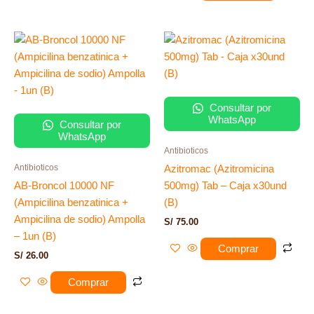
Consultar por
WhatsApp
Consultar por
WhatsApp
Antibioticos
Antibioticos
Azitromac (Azitromicina
AB-Broncol 10000 NF
500mg) Tab – Caja x30und
(Ampicilina benzatinica +
(B)
Ampicilina de sodio) Ampolla
S/
75.00
– 1un (B)
Comprar
S/
26.00
Comprar