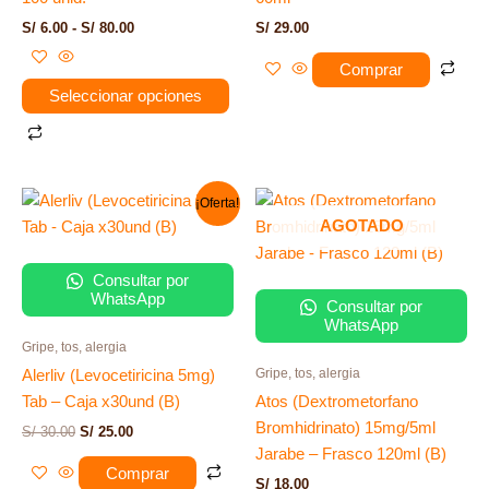
pueden
S/
6.00
-
S/
80.00
S/
29.00
elegir
en
Comprar
la
Seleccionar opciones
página
de
producto
El
El
¡Oferta!
precio
precio
AGOTADO
original
actual
era:
es:
S/ 30.00.
S/ 25.00.
Consultar por
WhatsApp
Consultar por
WhatsApp
Gripe, tos, alergia
Gripe, tos, alergia
Alerliv (Levocetiricina 5mg)
Tab – Caja x30und (B)
Atos (Dextrometorfano
Bromhidrinato) 15mg/5ml
S/
30.00
S/
25.00
Jarabe – Frasco 120ml (B)
Comprar
S/
18.00