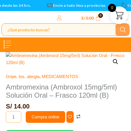
-
Ir
desde las 24 hrs.
Envio a todo lima y provincias
Cup
0
Frasco
al
120ml
contenido
S/
0.00
(B)
cantidad
Ambromexina
(Ambroxol
15mg/5ml)
Solución
Gripe, tos, alergia
,
MEDICAMENTOS
Oral
Ambromexina (Ambroxol 15mg/5ml)
-
Solución Oral – Frasco 120ml (B)
Frasco
120ml
S/
14.00
(B)
Compra online
cantidad