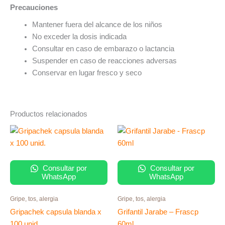
Precauciones
Mantener fuera del alcance de los niños
No exceder la dosis indicada
Consultar en caso de embarazo o lactancia
Suspender en caso de reacciones adversas
Conservar en lugar fresco y seco
Productos relacionados
Rango
Este
de
producto
precios:
tiene
desde
S/ 6.00
múltiples
Consultar por
Consultar por
hasta
WhatsApp
WhatsApp
variantes.
S/ 80.00
Las
Gripe, tos, alergia
Gripe, tos, alergia
opciones
Gripachek capsula blanda x
Grifantil Jarabe – Frascp
se
100 unid.
60ml