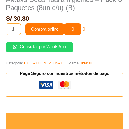
Pack
Paquetes (8un c/u) (B)
6
Paquetes
S/
30.80
(8un
Compra online
c/u)
(B)
cantidad
Consultar por WhatsApp
Categoría:
CUIDADO PERSONAL
Marca:
Inretail
Paga Seguro con nuestros métodos de pago
Descripción