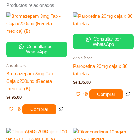
Productos relacionados
Consultar por
WhatsApp
Consultar por
WhatsApp
Ansiolíticos
Ansiolíticos
Paroxetina 20mg caja x 30
Bromazepam 3mg Tab –
tabletas
Caja x200und (Receta
S/
135.00
medica) (B)
Comprar
S/
95.00
Comprar
AGOTADO