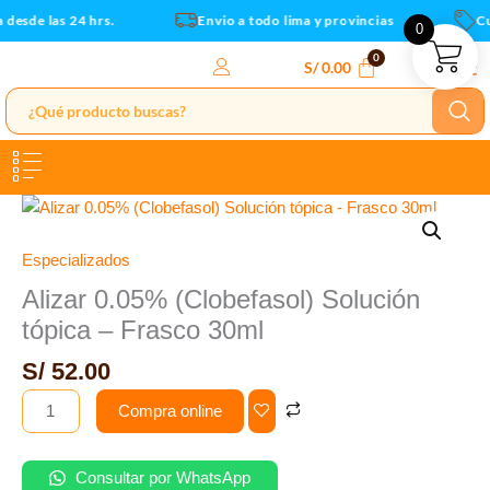
-
Ir
desde las 24 hrs.
Envio a todo lima y provincias
Cu
0
Frasco
al
30ml
contenido
S/
0.00
cantidad
Alizar
0.05%
(Clobefasol)
Especializados
Solución
Alizar 0.05% (Clobefasol) Solución
tópica
tópica – Frasco 30ml
-
Frasco
S/
52.00
30ml
Compra online
cantidad
Consultar por WhatsApp