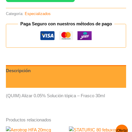
Categoría:
Especializados
Paga Seguro con nuestros métodos de pago
Descripción
Valoraciones (0)
(QUIM) Alizar 0.05% Solución tópica – Frasco 30ml
Productos relacionados
El
El
¡Oferta!