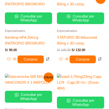
precio
precio
original
actual
era:
es:
S/ 140.00.
S/ 132.00.
Consultar por
Consultar por
WhatsApp
WhatsApp
Especializados
Especializados
Aerotrop HFA 20mcg
STATURIC 80 febuxostat
IPATROPIO BROMURO
80mg x 30 comp.
S/
90.00
S/
140.00
S/
132.00
Comprar
Comprar
El
El
¡Oferta!
precio
precio
original
actual
era:
es:
S/ 35.00.
S/ 15.00.
Consultar por
WhatsApp
Consultar por
WhatsApp