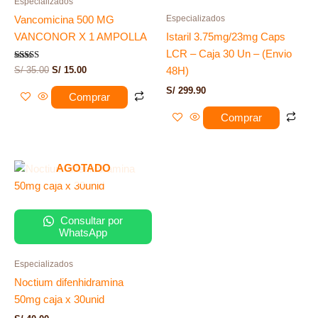
Especializados
Especializados
Vancomicina 500 MG
VANCONOR X 1 AMPOLLA
Istaril 3.75mg/23mg Caps
LCR – Caja 30 Un – (Envio
Valorado
S/
35.00
S/
15.00
48H)
con
3.00
S/
299.90
de 5
Comprar
Comprar
AGOTADO
Consultar por
WhatsApp
Especializados
Noctium difenhidramina
50mg caja x 30unid