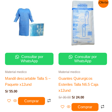
El
El
¡Oferta!
precio
precio
original
actual
era:
es:
S/ 30.00.
S/ 24.00.
Consultar por
Consultar por
WhatsApp
WhatsApp
Material medico
Material medico
Mandil descartable Talla S –
Guantes Quirurgicos
Paquete x12und
Esteriles Talla N6.5 Caja
x12und
S/
55.00
S/
30.00
S/
24.00
Comprar
Comprar