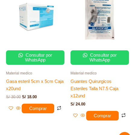
era:
es:
S/ 30.00.
S/ 18.00.
Consultar por
Consultar por
WhatsApp
WhatsApp
Material medico
Material medico
Gasa esteril 5cm x 5cm Caja
Guantes Quirurgicos
x20und
Esteriles Talla N7.5 Caja
x12und
S/
30.00
S/
18.00
S/
24.00
Comprar
Comprar