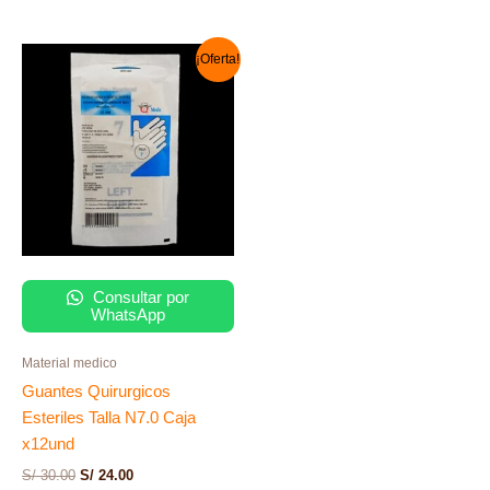
El
El
¡Oferta!
precio
precio
original
actual
era:
es:
S/ 30.00.
S/ 24.00.
Consultar por
WhatsApp
Material medico
Guantes Quirurgicos
Esteriles Talla N7.0 Caja
x12und
S/
30.00
S/
24.00