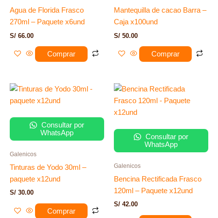
Agua de Florida Frasco
Mantequilla de cacao Barra –
270ml – Paquete x6und
Caja x100und
S/
66.00
S/
50.00
Comprar
Comprar
Consultar por
WhatsApp
Consultar por
WhatsApp
Galenicos
Galenicos
Tinturas de Yodo 30ml –
paquete x12und
Bencina Rectificada Frasco
120ml – Paquete x12und
S/
30.00
S/
42.00
Comprar