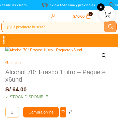
Paquete
Ir
desde las 24 hrs.
Envio a todo lima y provincias
Cup
0
x6und
al
cantidad
contenido
S/
0.00
Alcohol
70°
Frasco
Galenicos
1Litro
Alcohol 70° Frasco 1Litro – Paquete
-
x6und
Paquete
x6und
S/
64.00
cantidad
✓ STOCK DISPONIBLE
Compra online