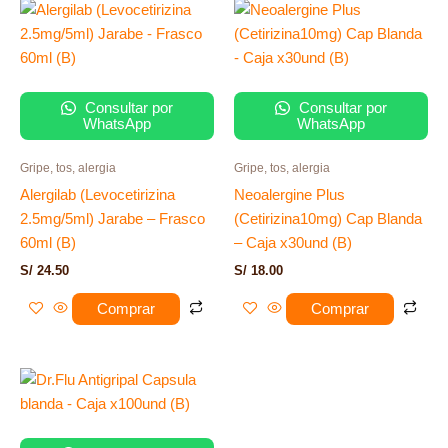
Consultar por
Consultar por
WhatsApp
WhatsApp
Gripe, tos, alergia
Gripe, tos, alergia
Alergilab (Levocetirizina
Neoalergine Plus
2.5mg/5ml) Jarabe – Frasco
(Cetirizina10mg) Cap Blanda
60ml (B)
– Caja x30und (B)
S/
24.50
S/
18.00
Comprar
Comprar