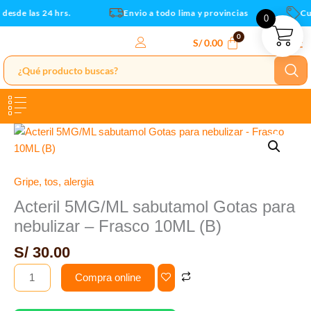
nebulizar
Ir
desde las 24 hrs.
Envio a todo lima y provincias
Cu
0
-
al
Frasco
contenido
S/
0.00
10ML
(B)
cantidad
Acteril
5MG/ML
sabutamol
Gotas
Gripe, tos, alergia
para
Acteril 5MG/ML sabutamol Gotas para
nebulizar
nebulizar – Frasco 10ML (B)
-
Frasco
S/
30.00
10ML
Compra online
(B)
cantidad