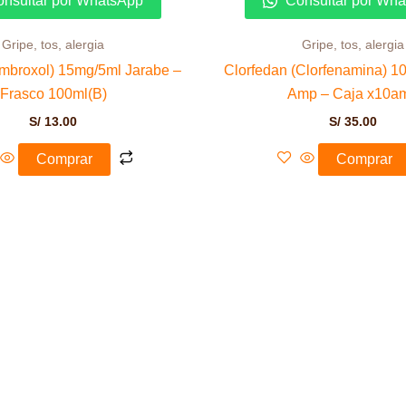
nsultar por WhatsApp
Consultar por Wh
Gripe, tos, alergia
Gripe, tos, alergia
Ambroxol) 15mg/5ml Jarabe –
Clorfedan (Clorfenamina) 1
Frasco 100ml(B)
Amp – Caja x10a
S/
13.00
S/
35.00
Comprar
Comprar