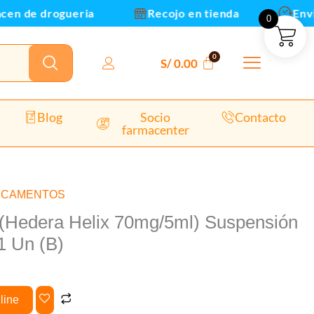
ensión
de drogueria
Recojo en tienda
Envios y
0
ml
S/
0.00
Blog
Socio
Contacto
farmacenter
dad
ICAMENTOS
 (Hedera Helix 70mg/5ml) Suspensión
1 Un (B)
line