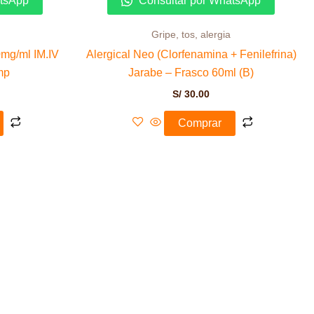
atsApp
Consultar por WhatsApp
Gripe, tos, alergia
0mg/ml IM.IV
Alergical Neo (Clorfenamina + Fenilefrina)
mp
Jarabe – Frasco 60ml (B)
S/
30.00
Comprar