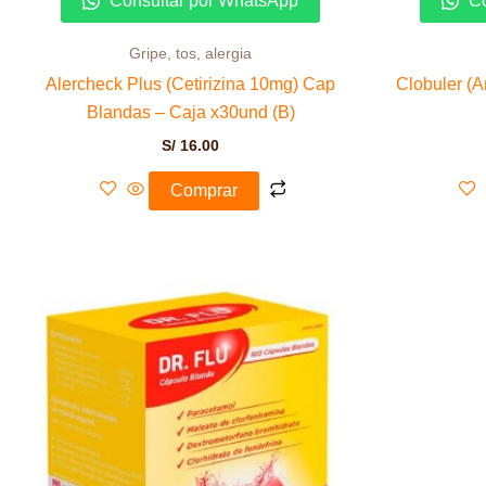
Consultar por WhatsApp
Co
Gripe, tos, alergia
Alercheck Plus (Cetirizina 10mg) Cap
Clobuler (
Blandas – Caja x30und (B)
S/
16.00
Comprar