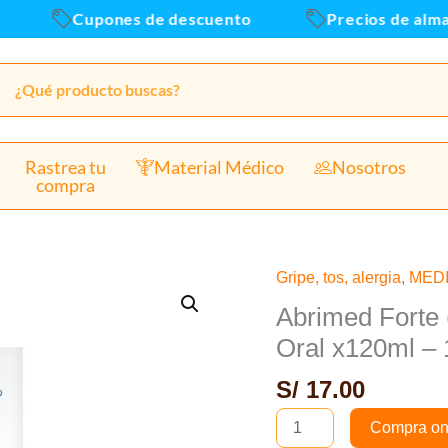
Susp
Cupones de descuento
Precios de almacen 
Oral
x120
-
1
Un
(B)
Rastrea tu
Material Médico
Nosotros
compra
canti
Gripe, tos, alergia
,
MED
Abrimed
Forte
Abrimed Forte
(Hedera
Oral x120ml – 
Helix
S/
17.00
70mg/5ml)
Suspensión
Compra on
Oral