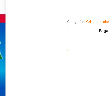
x120ml
-
1
Categorías:
Gripe, tos, ale
Un
(B)
Paga
cantidad