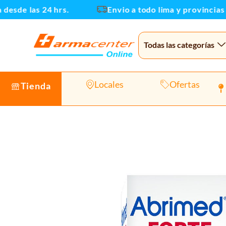
Ir
de las 24 hrs.
Envio a todo lima y provincias
al
contenido
Todas las categorías
Locales
Ofertas
Tienda