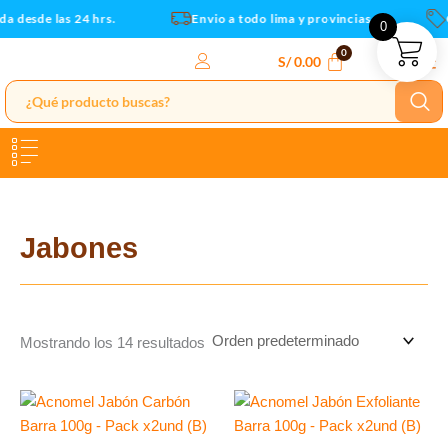
Ir
a desde las 24 hrs.
Envio a todo lima y provincias
C
0
al
contenido
S/
0.00
Jabones
Mostrando los 14 resultados