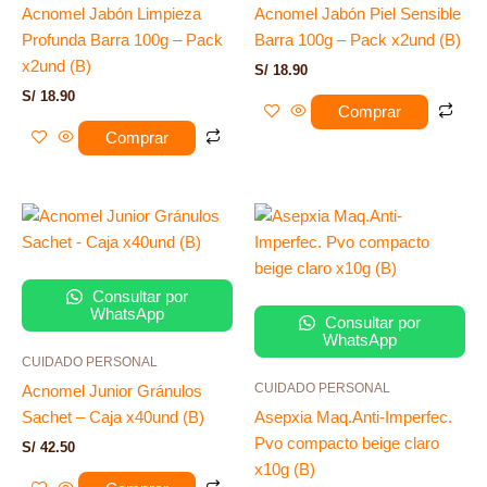
Acnomel Jabón Limpieza
Acnomel Jabón Piel Sensible
Profunda Barra 100g – Pack
Barra 100g – Pack x2und (B)
x2und (B)
S/
18.90
S/
18.90
Comprar
Comprar
Consultar por
WhatsApp
Consultar por
WhatsApp
CUIDADO PERSONAL
CUIDADO PERSONAL
Acnomel Junior Gránulos
Sachet – Caja x40und (B)
Asepxia Maq.Anti-Imperfec.
Pvo compacto beige claro
S/
42.50
x10g (B)