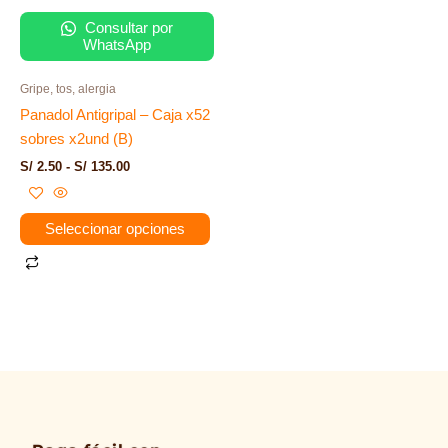
tiene
desde
S/ 2.50
múltiples
Consultar por
hasta
WhatsApp
variantes.
S/ 135.00
Las
Gripe, tos, alergia
opciones
Panadol Antigripal – Caja x52
se
sobres x2und (B)
pueden
S/
2.50
-
S/
135.00
elegir
en
la
Seleccionar opciones
página
de
producto