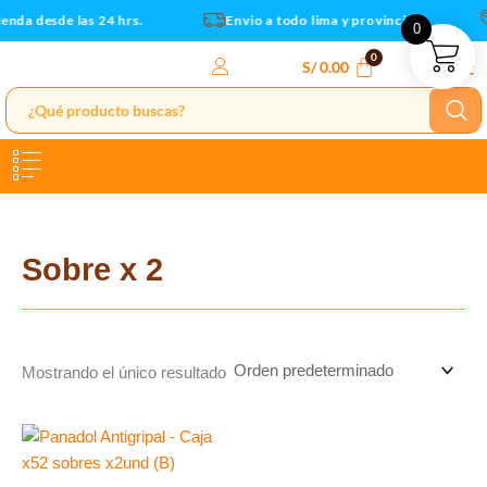
Ir
enda desde las 24 hrs.
Envio a todo lima y provincias
0
al
contenido
S/
0.00
Sobre x 2
Mostrando el único resultado
Rango
Este
de
producto
precios: