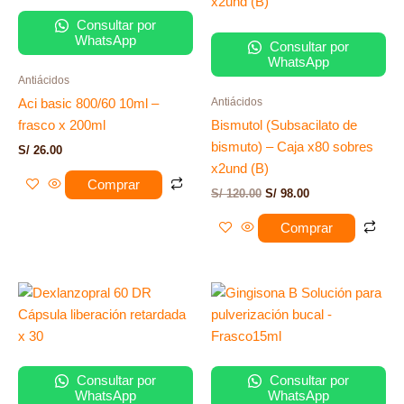
era:
es:
S/ 120.00.
S/ 98.00.
Consultar por
WhatsApp
Consultar por
WhatsApp
Antiácidos
Antiácidos
Aci basic 800/60 10ml –
frasco x 200ml
Bismutol (Subsacilato de
bismuto) – Caja x80 sobres
S/
26.00
x2und (B)
Comprar
S/
120.00
S/
98.00
Comprar
Consultar por
Consultar por
WhatsApp
WhatsApp