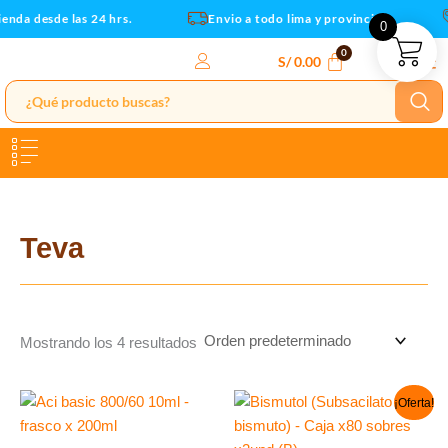
Ir
enda desde las 24 hrs.
Envio a todo lima y provincias
0
al
contenido
S/
0.00
Teva
Mostrando los 4 resultados
El
El
¡Oferta!
precio
precio
original
actual